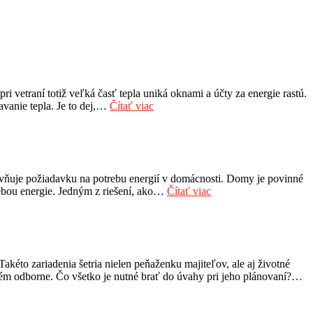
 vetraní totiž veľká časť tepla uniká oknami a účty za energie rastú.
avanie tepla. Je to dej,…
Čítať viac
yvňuje požiadavku na potrebu energií v domácnosti. Domy je povinné
rebou energie. Jedným z riešení, ako…
Čítať viac
kéto zariadenia šetria nielen peňaženku majiteľov, ale aj životné
ystém odborne. Čo všetko je nutné brať do úvahy pri jeho plánovaní?…