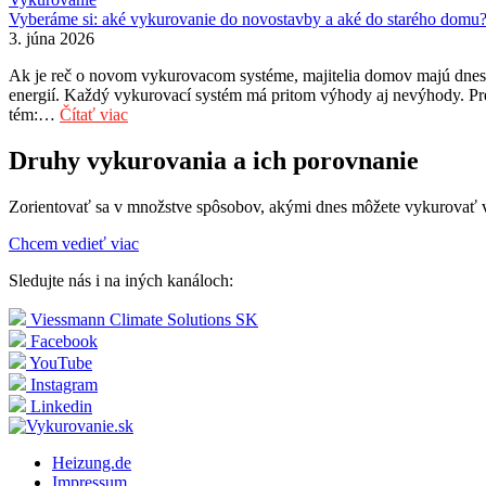
Vyberáme si: aké vykurovanie do novostavby a aké do starého domu
3. júna 2026
Ak je reč o novom vykurovacom systéme, majitelia domov majú dnes k
energií. Každý vykurovací systém má pritom výhody aj nevýhody. Pr
tém:…
Čítať viac
Druhy vykurovania a ich porovnanie
Zorientovať sa v množstve spôsobov, akými dnes môžete vykurovať v
Chcem vedieť viac
Sledujte nás i na iných kanáloch:
Viessmann Climate Solutions SK
Facebook
YouTube
Instagram
Linkedin
Heizung.de
Impressum