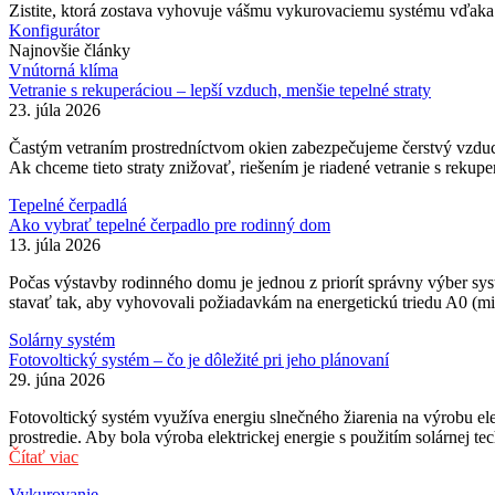
Zistite, ktorá zostava vyhovuje vášmu vykurovaciemu systému vďaka n
Konfigurátor
Najnovšie články
Vnútorná klíma
Vetranie s rekuperáciou – lepší vzduch, menšie tepelné straty
23. júla 2026
Častým vetraním prostredníctvom okien zabezpečujeme čerstvý vzduch v
Ak chceme tieto straty znižovať, riešením je riadené vetranie s rekup
Tepelné čerpadlá
Ako vybrať tepelné čerpadlo pre rodinný dom
13. júla 2026
Počas výstavby rodinného domu je jednou z priorít správny výber sy
stavať tak, aby vyhovovali požiadavkám na energetickú triedu A0 (m
Solárny systém
Fotovoltický systém – čo je dôležité pri jeho plánovaní
29. júna 2026
Fotovoltický systém využíva energiu slnečného žiarenia na výrobu ele
prostredie. Aby bola výroba elektrickej energie s použitím solárnej 
Čítať viac
Vykurovanie