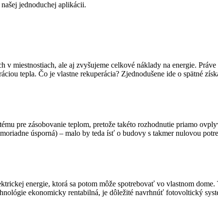
ašej jednoduchej aplikácii.
 miestnostiach, ale aj zvyšujeme celkové náklady na energie. Práve pri
eráciou tepla. Čo je vlastne rekuperácia? Zjednodušene ide o spätné získ
stému pre zásobovanie teplom, pretože takéto rozhodnutie priamo ovpl
imoriadne úsporná) – malo by teda ísť o budovy s takmer nulovou pot
ktrickej energie, ktorá sa potom môže spotrebovať vo vlastnom dome. Ta
technológie ekonomicky rentabilná, je dôležité navrhnúť fotovoltický s