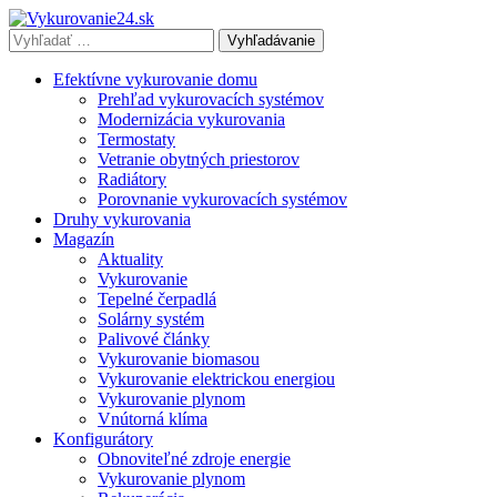
Vyhľadávať
výraz:
Efektívne vykurovanie domu
Prehľad vykurovacích systémov
Modernizácia vykurovania
Termostaty
Vetranie obytných priestorov
Radiátory
Porovnanie vykurovacích systémov
Druhy vykurovania
Magazín
Aktuality
Vykurovanie
Tepelné čerpadlá
Solárny systém
Palivové články
Vykurovanie biomasou
Vykurovanie elektrickou energiou
Vykurovanie plynom
Vnútorná klíma
Konfigurátory
Obnoviteľné zdroje energie
Vykurovanie plynom