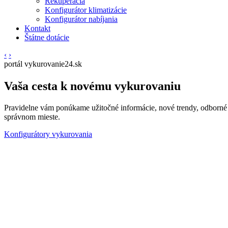
Rekuperácia
Konfigurátor klimatizácie
Konfigurátor nabíjania
Kontakt
Štátne dotácie
‹
›
portál vykurovanie24.sk
Vaša cesta k novému vykurovaniu
Pravidelne vám ponúkame užitočné informácie, nové trendy, odborné p
správnom mieste.
Konfigurátory vykurovania