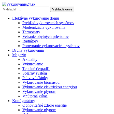
Vyhľadávať
výraz:
Efektívne vykurovanie domu
Prehľad vykurovacích systémov
Modernizácia vykurovania
Termostaty
Vetranie obytných priestorov
Radiátory
Porovnanie vykurovacích systémov
Druhy vykurovania
Magazín
Aktuality
Vykurovanie
Tepelné čerpadlá
Solárny systém
Palivové články
Vykurovanie biomasou
Vykurovanie elektrickou energiou
Vykurovanie plynom
Vnútorná klíma
Konfigurátory
Obnoviteľné zdroje energie
Vykurovanie plynom