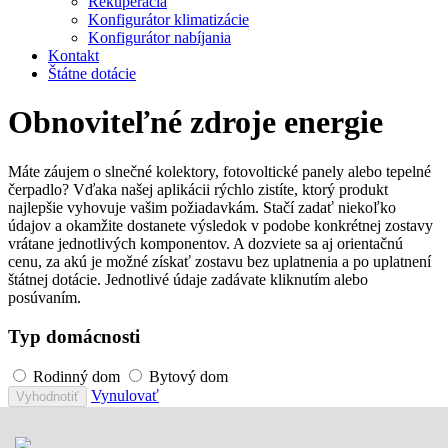
Rekuperácia
Konfigurátor klimatizácie
Konfigurátor nabíjania
Kontakt
Štátne dotácie
Obnoviteľné zdroje energie
Máte záujem o slnečné kolektory, fotovoltické panely alebo tepelné
čerpadlo? Vďaka našej aplikácii rýchlo zistíte, ktorý produkt
najlepšie vyhovuje vašim požiadavkám. Stačí zadať niekoľko
údajov a okamžite dostanete výsledok v podobe konkrétnej zostavy
vrátane jednotlivých komponentov. A dozviete sa aj orientačnú
cenu, za akú je možné získať zostavu bez uplatnenia a po uplatnení
štátnej dotácie. Jednotlivé údaje zadávate kliknutím alebo
posúvaním.
Typ domácnosti
Rodinný dom
Bytový dom
Vynulovať
Vyhodnotiť