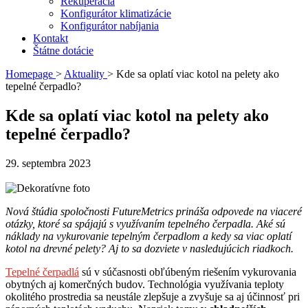
Rekuperácia
Konfigurátor klimatizácie
Konfigurátor nabíjania
Kontakt
Štátne dotácie
Homepage
>
Aktuality
>
Kde sa oplatí viac kotol na pelety ako
tepelné čerpadlo?
Kde sa oplatí viac kotol na pelety ako
tepelné čerpadlo?
29. septembra 2023
Nová štúdia spoločnosti FutureMetrics prináša odpovede na viaceré
otázky, ktoré sa spájajú s využívaním tepelného čerpadla. Aké sú
náklady na vykurovanie tepelným čerpadlom a kedy sa viac oplatí
kotol na drevné pelety? Aj to sa dozviete v nasledujúcich riadkoch.
Tepelné čerpadlá
sú v súčasnosti obľúbeným riešením vykurovania
obytných aj komerčných budov. Technológia využívania teploty
okolitého prostredia sa neustále zlepšuje a zvyšuje sa aj účinnosť pri