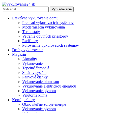
Vyhľadávať
výraz:
Efektívne vykurovanie domu
Prehľad vykurovacích systémov
Modernizácia vykurovania
Termostaty
Vetranie obytných priestorov
Radiátory
Porovnanie vykurovacích systémov
Druhy vykurovania
Magazín
Aktuality
Vykurovanie
Tepelné čerpadlá
Solárny systém
Palivové články
Vykurovanie biomasou
Vykurovanie elektrickou energiou
Vykurovanie plynom
Vnútorná klíma
Konfigurátory
Obnoviteľné zdroje energie
Vykurovanie plynom