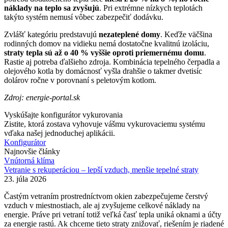
náklady na teplo sa zvyšujú
. Pri extrémne nízkych teplotách
takýto systém nemusí vôbec zabezpečiť dodávku.
Zvlášť kategóriu predstavujú
nezateplené domy
. Keďže väčšina
rodinných domov na vidieku nemá dostatočne kvalitnú izoláciu,
straty tepla sú až o 40 % vyššie oproti priemernému domu
.
Rastie aj potreba ďalšieho zdroja. Kombinácia tepelného čerpadla a
olejového kotla by domácnosť vyšla drahšie o takmer dvetisíc
dolárov ročne v porovnaní s peletovým kotlom.
Zdroj: energie-portal.sk
Vyskúšajte konfigurátor vykurovania
Zistite, ktorá zostava vyhovuje vášmu vykurovaciemu systému
vďaka našej jednoduchej aplikácii.
Konfigurátor
Najnovšie články
Vnútorná klíma
Vetranie s rekuperáciou – lepší vzduch, menšie tepelné straty
23. júla 2026
Častým vetraním prostredníctvom okien zabezpečujeme čerstvý
vzduch v miestnostiach, ale aj zvyšujeme celkové náklady na
energie. Práve pri vetraní totiž veľká časť tepla uniká oknami a účty
za energie rastú. Ak chceme tieto straty znižovať, riešením je riadené