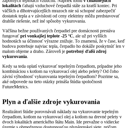
záporných teplotách vzduchu. Napriek tomu
v chladnejších
lokalitách
ťahajú vzduchové čerpadlá stále za kratší koniec. Pri
väčších a dlhotrvajúcejších mrazoch nie sú schopné zabezpečiť
dostatok tepla a v závislosti od ceny elektriny môžu predstavovať
drahšie riešenie, než iné spôsoby vykurovania.
Väčšina bežne používaných čerpadiel pre domácnosti prestáva
fungovať
pri vonkajšej teplote -25 °C
, ale už pri vyšších
hodnotách sa účinnosť výrazne znižuje. To znamená, že v čase, keď
budova potrebuje najviac tepla, čerpadlo ho dokáže poskytnúť len v
malom objeme a draho. Zároveň je
potrebný ďalší zdroj
vykurovania
.
Kedy sa teda oplatí vykurovať tepelným čerpadlom, prípadne jeho
kombináciou s kotlom na vykurovací olej alebo pelety? Od čoho
závisí výhodnosť vykurovania tepelným čerpadlom? Pozrime sa,
aké odpovede na tieto otázky prináša štúdia spoločnosti
FutureMetrics.
Plyn a ďalšie zdroje vykurovania
Realizátori štúdie porovnávali náklady na vykurovanie tepelným
čerpadlom, kotlom na vykurovací olej a kotlom na drevné pelety v
dvoch lokalitách amerického štátu Main. Ide prevažne o vidiecke
územie s obmedzenou dostupnosťou plynárenskej siete, pričom