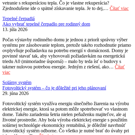
vetranie s rekuperáciou tepla. Čo je vlastne rekuperácia?
Zjednodušene ide o spätné získavanie tepla. Je to dej,…
Čítať viac
Tepelné čerpadlá
Ako vybrať tepelné čerpadlo pre rodinný dom
13. júla 2026
Počas výstavby rodinného domu je jednou z priorít správny výber
systému pre zásobovanie teplom, pretože takéto rozhodnutie priamo
ovplyvňuje požiadavku na potrebu energií v domácnosti. Domy je
povinné stavať tak, aby vyhovovali požiadavkám na energetickú
triedu A0 (mimoriadne úsporná) – malo by teda ísť o budovy s
takmer nulovou potrebou energie. Jedným z riešení, ako…
Čítať
viac
Solárny systém
Fotovoltický systém – čo je dôležité pri jeho plánovaní
29. júna 2026
Fotovoltický systém využíva energiu slnečného žiarenia na výrobu
elektrickej energie, ktorá sa potom môže spotrebovať vo vlastnom
dome. Takéto zariadenia šetria nielen peňaženku majiteľov, ale aj
životné prostredie. Aby bola výroba elektrickej energie s použitím
solárnej technológie ekonomicky rentabilná, je dôležité navrhnúť
fotovoltický systém odborne. Čo všetko je nutné brať do úvahy pri