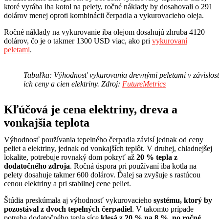
ktoré vyrába iba kotol na pelety, ročné náklady by dosahovali o 291
dolárov menej oproti kombinácii čerpadla a vykurovacieho oleja.
Ročné náklady na vykurovanie iba olejom dosahujú zhruba 4120
dolárov, čo je o takmer 1300 USD viac, ako pri
vykurovaní
peletami
.
Tabuľka: Výhodnosť vykurovania drevnými peletami v závislost
ich ceny a cien elektriny. Zdroj:
FutureMetrics
Kľúčová je cena elektriny, dreva a
vonkajšia teplota
Výhodnosť používania tepelného čerpadla závisí jednak od ceny
peliet a elektriny, jednak od vonkajších teplôt. V druhej, chladnejšej
lokalite, potrebuje rovnaký dom pokryť až
20 % tepla z
dodatočného zdroja
. Ročná úspora pri používaní iba kotla na
pelety dosahuje takmer 600 dolárov. Ďalej sa zvyšuje s rastúcou
cenou elektriny a pri stabilnej cene peliet.
Štúdia preskúmala aj výhodnosť vykurovacieho
systému, ktorý by
pozostával z dvoch tepelných čerpadiel
. V takomto prípade
potreba dodatočného tepla síce
klesá z 20 % na 8 %, no ročné