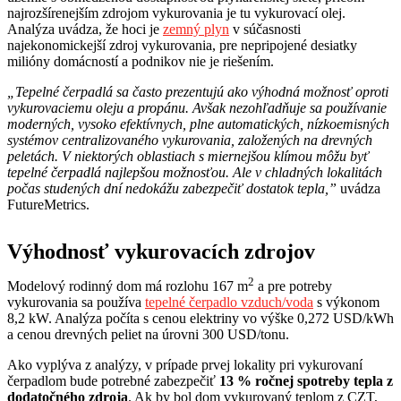
najrozšírenejším zdrojom vykurovania je tu vykurovací olej.
Analýza uvádza, že hoci je
zemný plyn
v súčasnosti
najekonomickejší zdroj vykurovania, pre nepripojené desiatky
milióny domácností a podnikov nie je riešením.
„Tepelné čerpadlá sa často prezentujú ako výhodná možnosť oproti
vykurovaciemu oleju a propánu. Avšak nezohľadňuje sa používanie
moderných, vysoko efektívnych, plne automatických, nízkoemisných
systémov centralizovaného vykurovania, založených na drevných
peletách. V niektorých oblastiach s miernejšou klímou môžu byť
tepelné čerpadlá najlepšou možnosťou. Ale v chladných lokalitách
počas studených dní nedokážu zabezpečiť dostatok tepla,”
uvádza
FutureMetrics.
Výhodnosť vykurovacích zdrojov
2
Modelový rodinný dom má rozlohu 167 m
a pre potreby
vykurovania sa používa
tepelné čerpadlo vzduch/voda
s výkonom
8,2 kW. Analýza počíta s cenou elektriny vo výške 0,272 USD/kWh
a cenou drevných peliet na úrovni 300 USD/tonu.
Ako vyplýva z analýzy, v prípade prvej lokality pri vykurovaní
čerpadlom bude potrebné zabezpečiť
13 % ročnej spotreby tepla z
dodatočného zdroja
. Ak by bol dom vykurovaný teplom z CZT,