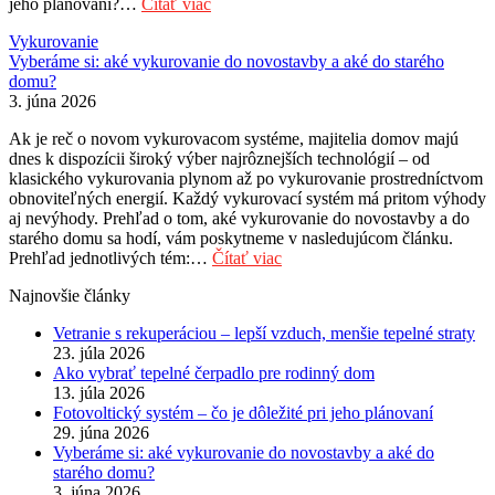
jeho plánovaní?…
Čítať viac
Vykurovanie
Vyberáme si: aké vykurovanie do novostavby a aké do starého
domu?
3. júna 2026
Ak je reč o novom vykurovacom systéme, majitelia domov majú
dnes k dispozícii široký výber najrôznejších technológií – od
klasického vykurovania plynom až po vykurovanie prostredníctvom
obnoviteľných energií. Každý vykurovací systém má pritom výhody
aj nevýhody. Prehľad o tom, aké vykurovanie do novostavby a do
starého domu sa hodí, vám poskytneme v nasledujúcom článku.
Prehľad jednotlivých tém:…
Čítať viac
Najnovšie články
Vetranie s rekuperáciou – lepší vzduch, menšie tepelné straty
23. júla 2026
Ako vybrať tepelné čerpadlo pre rodinný dom
13. júla 2026
Fotovoltický systém – čo je dôležité pri jeho plánovaní
29. júna 2026
Vyberáme si: aké vykurovanie do novostavby a aké do
starého domu?
3. júna 2026