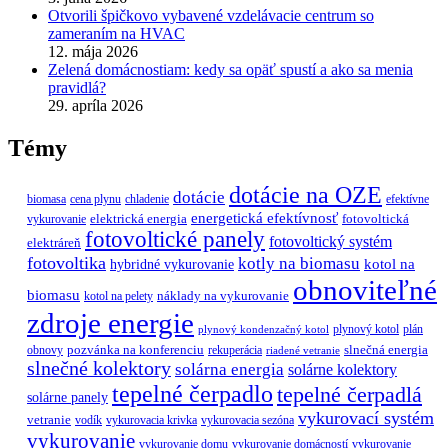
Otvorili špičkovo vybavené vzdelávacie centrum so
zameraním na HVAC
12. mája 2026
Zelená domácnostiam: kedy sa opäť spustí a ako sa menia
pravidlá?
29. apríla 2026
Témy
dotácie na OZE
dotácie
biomasa
cena plynu
chladenie
efektívne
energetická efektívnosť
elektrická energia
fotovoltická
vykurovanie
fotovoltické panely
fotovoltický systém
elektráreň
fotovoltika
kotly na biomasu
hybridné vykurovanie
kotol na
obnoviteľné
biomasu
náklady na vykurovanie
kotol na pelety
zdroje energie
plynový kotol
plán
plynový kondenzačný kotol
pozvánka na konferenciu
slnečná energia
obnovy
rekuperácia
riadené vetranie
slnečné kolektory
solárna energia
solárne kolektory
tepelné čerpadlo
tepelné čerpadlá
solárne panely
vykurovací systém
vetranie
vodík
vykurovacia krivka
vykurovacia sezóna
vykurovanie
vykurovanie domu
vykurovanie domácností
vykurovanie