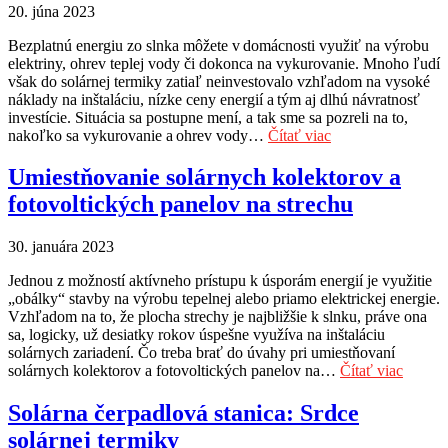
20. júna 2023
Bezplatnú energiu zo slnka môžete v domácnosti využiť na výrobu
elektriny, ohrev teplej vody či dokonca na vykurovanie. Mnoho ľudí
však do solárnej termiky zatiaľ neinvestovalo vzhľadom na vysoké
náklady na inštaláciu, nízke ceny energií a tým aj dlhú návratnosť
investície. Situácia sa postupne mení, a tak sme sa pozreli na to,
nakoľko sa vykurovanie a ohrev vody…
Čítať viac
Umiestňovanie solárnych kolektorov a
fotovoltických panelov na strechu
30. januára 2023
Jednou z možností aktívneho prístupu k úsporám energií je využitie
„obálky“ stavby na výrobu tepelnej alebo priamo elektrickej energie.
Vzhľadom na to, že plocha strechy je najbližšie k slnku, práve ona
sa, logicky, už desiatky rokov úspešne využíva na inštaláciu
solárnych zariadení. Čo treba brať do úvahy pri umiestňovaní
solárnych kolektorov a fotovoltických panelov na…
Čítať viac
Solárna čerpadlová stanica: Srdce
solárnej termiky