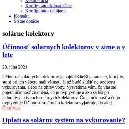
Rekuperácia
Konfigurátor klimatizácie
Konfigurátor nabíjania
Kontakt
Štátne dotácie
solárne kolektory
Účinnosť solárnych kolektorov v zime a v
lete
28. júna 2024
Účinnosť solárnych kolektorov je najdôležitejší parameter, ktorý by
ste si pri ich výbere mali všímať, či už budú slúžiť na podporu
vykurovania, alebo na ohrev vody. Vysvetlíme vám, čo vlastne
pojem účinnosť znamená, čo ju ovplyvňuje a ako sa líši pri
jednotlivých typoch solárnych kolektorov. Čo je účinnosť a čo ju
ovplyvňuje Účinnosť solárneho kolektora vyjadruje, do akej…
Čítať viac
Oplatí sa solárny systém na vykurovanie?