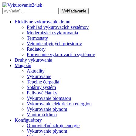
Vyhľadávať
výraz:
Efektívne vykurovanie domu
Prehľad vykurovacích systémov
Modernizácia vykurovania
Termostaty
Vetranie obytných priestorov
Radiátory
Porovnanie vykurovacích systémov
Druhy vykurovania
Magazín
Aktuality
Vykurovanie
Tepelné čerpadlá
Solárny systém
Palivové články
Vykurovanie biomasou
Vykurovanie elektrickou energiou
Vykurovanie plynom
Vnútorná klíma
Konfigurátory
Obnoviteľné zdroje energie
Vykurovanie plynom