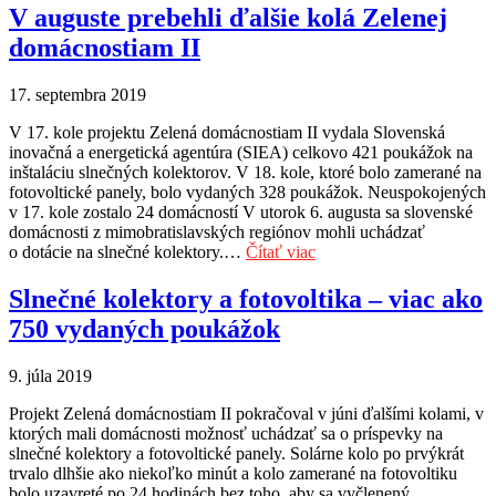
V auguste prebehli ďalšie kolá Zelenej
domácnostiam II
17. septembra 2019
V 17. kole projektu Zelená domácnostiam II vydala Slovenská
inovačná a energetická agentúra (SIEA) celkovo 421 poukážok na
inštaláciu slnečných kolektorov. V 18. kole, ktoré bolo zamerané na
fotovoltické panely, bolo vydaných 328 poukážok. Neuspokojených
v 17. kole zostalo 24 domácností V utorok 6. augusta sa slovenské
domácnosti z mimobratislavských regiónov mohli uchádzať
o dotácie na slnečné kolektory.…
Čítať viac
Slnečné kolektory a fotovoltika – viac ako
750 vydaných poukážok
9. júla 2019
Projekt Zelená domácnostiam II pokračoval v júni ďalšími kolami, v
ktorých mali domácnosti možnosť uchádzať sa o príspevky na
slnečné kolektory a fotovoltické panely. Solárne kolo po prvýkrát
trvalo dlhšie ako niekoľko minút a kolo zamerané na fotovoltiku
bolo uzavreté po 24 hodinách bez toho, aby sa vyčlenený