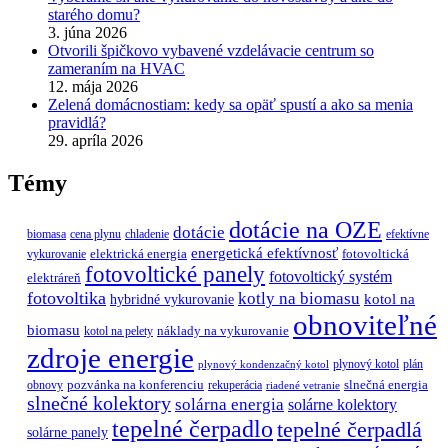
starého domu?
3. júna 2026
Otvorili špičkovo vybavené vzdelávacie centrum so
zameraním na HVAC
12. mája 2026
Zelená domácnostiam: kedy sa opäť spustí a ako sa menia
pravidlá?
29. apríla 2026
Témy
dotácie na OZE
dotácie
biomasa
cena plynu
chladenie
efektívne
energetická efektívnosť
elektrická energia
fotovoltická
vykurovanie
fotovoltické panely
fotovoltický systém
elektráreň
fotovoltika
kotly na biomasu
hybridné vykurovanie
kotol na
obnoviteľné
biomasu
náklady na vykurovanie
kotol na pelety
zdroje energie
plynový kotol
plán
plynový kondenzačný kotol
pozvánka na konferenciu
slnečná energia
obnovy
rekuperácia
riadené vetranie
slnečné kolektory
solárna energia
solárne kolektory
tepelné čerpadlo
tepelné čerpadlá
solárne panely