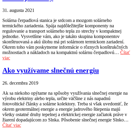
31. augusta 2021
Solárna čerpadlová stanica je srdcom a mozgom solárneho
termického zariadenia. Spája najdôležitejšie komponenty na
regulovanie a transport solárneho tepla zo strechy v kompaktnej
jednotke. Vysvetlíme vám, ako je takáto skupina komponentov
skonštruovaná a akú úlohu má pri solárnom termickom zariadení.
Okrem toho vám poskytneme informácie o rôznych konštrukčných
možnostiach a nákladoch na kompaktnú solárnu čerpadlovú…
Čítať
viac
Ako využívame slnečnú energiu
26. decembra 2019
Ak sa niekoho opýtame na spôsoby využívania slnečnej energie na
výrobu elektriny alebo tepla, určite väčšine z nás napadnú
fotovoltické články a solárne kolektory. Treba si však uvedomiť, že
okrem geotermálnej energie a energie jadrového štiepenia majú
všetky ostatné druhy tepelnej a elektrickej energie začiatok práve v
žiarení dopadajúcom zo Slnka. Pôsobenie slnečnej energie Slnko…
Čítať viac