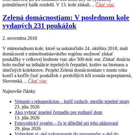
polmiliónový balík rozdelil. V 13. kole získali…
Čítať viac
Zelená domácnostiam: V poslednom kole
vydaných 231 poukážok
2. novembra 2018
V mimoriadnom kole, ktoré sa uskutočnilo 24. októbra 2018, mali
domácnosti z mimobratislavského regiónu možnosť získať
poukážky v celkovej hodnote viac ako 500-tisíc eur. Získať dotáciu
bolo možné na inštalácie tepelných čerpadiel, kotlov na biomasu a
slnečných kolektorov. Projekt Zelená domácnostiam v tomto roku
končí a keďže časť poukážok z predošlých kôl zostala nepreplatená,
Slovenská…
Čítať viac
Najnovšie články
Vetranie s rekuperáciou – lepší vzduch, menšie tepelné straty
23. júla 2026
Ako vybrať tepelné čerpadlo pre rodinný dom
13. júla 2026
Fotovoltický systém – čo je dôležité pri jeho plánovaní
29. júna 2026
Vyberáme si: aké vykurovanie do novostavby a aké do