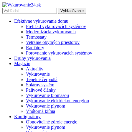
Vyhľadávať
výraz:
Efektívne vykurovanie domu
Prehľad vykurovacích systémov
Modernizácia vykurovania
Termostaty
Vetranie obytných priestorov
Radiátory
Porovnanie vykurovacích systémov
Druhy vykurovania
Magazín
Aktuality
Vykurovanie
Tepelné čerpadlá
Solárny systém
Palivové články
Vykurovanie biomasou
Vykurovanie elektrickou energiou
Vykurovanie plynom
Vnútorná klíma
Konfigurátory
Obnoviteľné zdroje energie
Vykurovanie plynom