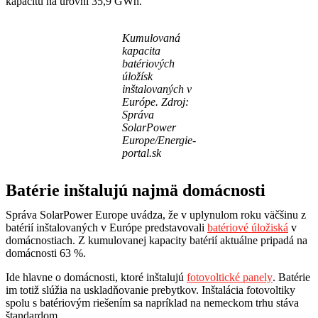
kapacitu na úrovni 35,9 GWh.
Kumulovaná
kapacita
batériových
úložísk
inštalovaných v
Európe. Zdroj:
Správa
SolarPower
Europe/Energie-
portal.sk
Batérie inštalujú najmä domácnosti
Správa SolarPower Europe uvádza, že v uplynulom roku väčšinu z
batérií inštalovaných v Európe predstavovali
batériové úložiská
v
domácnostiach. Z kumulovanej kapacity batérií aktuálne pripadá na
domácnosti 63 %.
Ide hlavne o domácnosti, ktoré inštalujú
fotovoltické panely
. Batérie
im totiž slúžia na uskladňovanie prebytkov. Inštalácia fotovoltiky
spolu s batériovým riešením sa napríklad na nemeckom trhu stáva
štandardom.