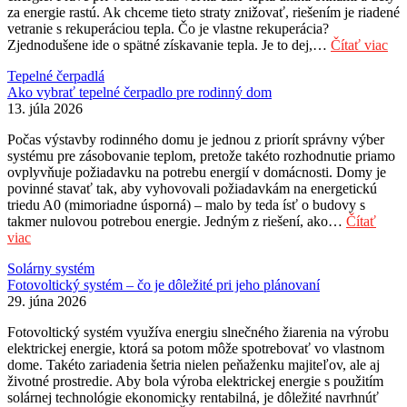
za energie rastú. Ak chceme tieto straty znižovať, riešením je riadené
vetranie s rekuperáciou tepla. Čo je vlastne rekuperácia?
Zjednodušene ide o spätné získavanie tepla. Je to dej,…
Čítať viac
Tepelné čerpadlá
Ako vybrať tepelné čerpadlo pre rodinný dom
13. júla 2026
Počas výstavby rodinného domu je jednou z priorít správny výber
systému pre zásobovanie teplom, pretože takéto rozhodnutie priamo
ovplyvňuje požiadavku na potrebu energií v domácnosti. Domy je
povinné stavať tak, aby vyhovovali požiadavkám na energetickú
triedu A0 (mimoriadne úsporná) – malo by teda ísť o budovy s
takmer nulovou potrebou energie. Jedným z riešení, ako…
Čítať
viac
Solárny systém
Fotovoltický systém – čo je dôležité pri jeho plánovaní
29. júna 2026
Fotovoltický systém využíva energiu slnečného žiarenia na výrobu
elektrickej energie, ktorá sa potom môže spotrebovať vo vlastnom
dome. Takéto zariadenia šetria nielen peňaženku majiteľov, ale aj
životné prostredie. Aby bola výroba elektrickej energie s použitím
solárnej technológie ekonomicky rentabilná, je dôležité navrhnúť