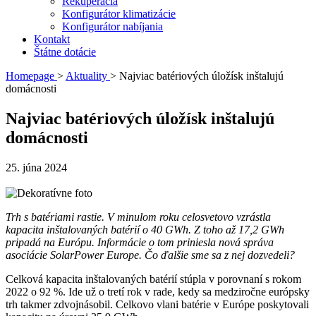
Rekuperácia
Konfigurátor klimatizácie
Konfigurátor nabíjania
Kontakt
Štátne dotácie
Homepage
>
Aktuality
>
Najviac batériových úložísk inštalujú
domácnosti
Najviac batériových úložísk inštalujú
domácnosti
25. júna 2024
Trh s batériami rastie. V minulom roku celosvetovo vzrástla
kapacita inštalovaných batérií o 40 GWh. Z toho až 17,2 GWh
pripadá na Európu. Informácie o tom priniesla nová správa
asociácie SolarPower Europe. Čo ďalšie sme sa z nej dozvedeli?
Celková kapacita inštalovaných batérií stúpla v porovnaní s rokom
2022 o 92 %. Ide už o tretí rok v rade, kedy sa medziročne európsky
trh takmer zdvojnásobil. Celkovo vlani batérie v Európe poskytovali