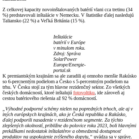
Z celkovej kapacity novoinštalovaných batérií vlani cca tretinu (34
%) predstavovali inštalácie v Nemecku. V štatistike ďalej nasledujú
Taliansko (22 %) a Veľká Británia (15 %).
Inštalácie
batérií v Európe
v minulom roku.
Zdroj: Správa
SolarPower
Europe/Energie-
portal.sk
K premiantským krajinám sa ale zaradili aj omnoho menšie Rakúsko
so 6-percnentým podielom a Česko s 5-percentným podielom na
trhu. V Česku stojí za tým hlavne rezidenčný sektor. Zo všetkých
českých domácností, ktoré inštalujú
fotovoltiku
, ide zároveň aj
cestou batériového riešenia až 92 % domácností.
„Výhodné podporné schémy nielen na popredných trhoch, ale aj v
iných európskych krajinách, ako je Česká republika a Rakúsko,
ďalej podporili nasadenie v rezidenčnom segmente. Za týchto
zlepšených okolností, približne do polovice roku 2023, boli hlavnými
prekážkami nedostatok inštalatérov a obmedzená dostupnosť
produktov na uspokojenie zvýšeného dopytu,“
uvádza sa v správe.