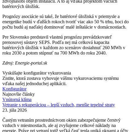
zdvojnásobí objem inštalácii. A to aj vďaka projektom väčších
batériových úložísk.
Prognózy asociácie sú také, že batériové úložiská v priemysle a
energetike budú v ďalších rokoch tvoriť viac ako 50 % trhu, hoci do
počtu budú aj naďalej dominovať malé inštalácie v domácnostiach.
Pre Slovensko predstavil vlastnú prognózu prevádzkovateľ
prenosovej sústavy SEPS. Podľa nej má celková kapacita
batériových úložísk v každom zo scenárov dosiahnuť 260 MWh v
roku 2030 a potom stúpnuť na 700 MWh do roku 2040.
Zdroj: Energie-portal.sk
Vyskúšajte konfigurátor vykurovania
Zistite, ktorá zostava vyhovuje vášmu vykurovaciemu systému
vďaka našej jednoduchej aplikácii.
Konfigurátor
Najnovšie články
Vnútorná klíma
Vetranie s rekuperáciou – lepší vzduch, menšie tepelné straty
23. júla 2026
Častým vetraním prostredníctvom okien zabezpečujeme čerstvý
vzduch v miestnostiach, ale aj zvyšujeme celkové náklady na
energie. Práve pri vetraní totiž veľká časť tepla uniká oknami a účty