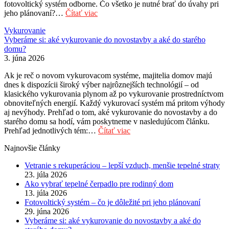
fotovoltický systém odborne. Čo všetko je nutné brať do úvahy pri
jeho plánovaní?…
Čítať viac
Vykurovanie
Vyberáme si: aké vykurovanie do novostavby a aké do starého
domu?
3. júna 2026
Ak je reč o novom vykurovacom systéme, majitelia domov majú
dnes k dispozícii široký výber najrôznejších technológií – od
klasického vykurovania plynom až po vykurovanie prostredníctvom
obnoviteľných energií. Každý vykurovací systém má pritom výhody
aj nevýhody. Prehľad o tom, aké vykurovanie do novostavby a do
starého domu sa hodí, vám poskytneme v nasledujúcom článku.
Prehľad jednotlivých tém:…
Čítať viac
Najnovšie články
Vetranie s rekuperáciou – lepší vzduch, menšie tepelné straty
23. júla 2026
Ako vybrať tepelné čerpadlo pre rodinný dom
13. júla 2026
Fotovoltický systém – čo je dôležité pri jeho plánovaní
29. júna 2026
Vyberáme si: aké vykurovanie do novostavby a aké do