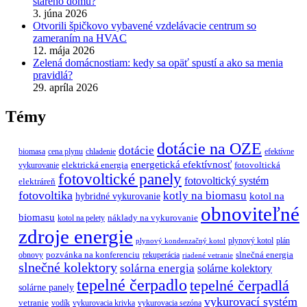
starého domu?
3. júna 2026
Otvorili špičkovo vybavené vzdelávacie centrum so
zameraním na HVAC
12. mája 2026
Zelená domácnostiam: kedy sa opäť spustí a ako sa menia
pravidlá?
29. apríla 2026
Témy
dotácie na OZE
dotácie
biomasa
cena plynu
chladenie
efektívne
energetická efektívnosť
elektrická energia
fotovoltická
vykurovanie
fotovoltické panely
fotovoltický systém
elektráreň
fotovoltika
kotly na biomasu
hybridné vykurovanie
kotol na
obnoviteľné
biomasu
náklady na vykurovanie
kotol na pelety
zdroje energie
plynový kotol
plán
plynový kondenzačný kotol
pozvánka na konferenciu
slnečná energia
obnovy
rekuperácia
riadené vetranie
slnečné kolektory
solárna energia
solárne kolektory
tepelné čerpadlo
tepelné čerpadlá
solárne panely
vykurovací systém
vetranie
vodík
vykurovacia krivka
vykurovacia sezóna