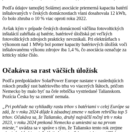
Podľa údajov tamojšej Solárnej asociácie priemerná kapacita batérií
inštalovaných v českých domácnostiach vlani dosahovala 12 kWh,
čo bolo zhruba o 10 % viac oproti roku 2022.
Avšak kým v prípade českých domácností väčšina fotovoltických
inštalácií zahŕňala aj batérie, batériové úložiská pri veľkých
fotovoltických zdrojoch prakticky nevznikali. Pri elektrárňach s
výkonom nad 1 MWp bol pomer kapacity batériových úložísk voči
inštalovanému výkonu zdrojov iba 1,4 %, čo asociácia označuje za
kriticky nízke číslo.
Očakáva sa rast väčších úložísk
Podľa predpokladov SolarPower Europe nastane v nasledujúcich
rokoch prudký rast batériového trhu vo viacerých štátoch, pričom
Nemecko by malo byť na čele rebríčka vystriedané Talianskom.
Pozícia Česka by sa zmeniť nemala.
„Pri pohľade na vyhliadky rastu trhov s batériami v celej Európe sa
zdá, že v roku 2024 dôjde k zásadnej zmene v našom rebríčku top 5
trhov. Očakáva sa, že Taliansko, druhý najväčší ročný trh v roku
2023, v roku 2024 prekoná Nemecko a umiestni sa na prvom
mieste,“
uvádza sa v správe s tým, že Taliansko tento rok zrejme