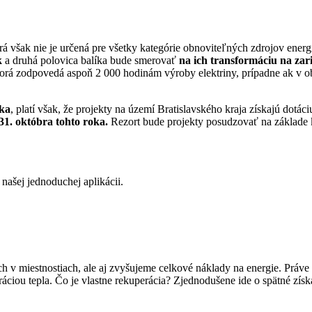
rá však nie je určená pre všetky kategórie obnoviteľných zdrojov energ
k
a druhá polovica balíka bude smerovať
na ich transformáciu na za
 ktorá zodpovedá aspoň 2 000 hodinám výroby elektriny, prípadne ak v ob
ska
, platí však, že projekty na území Bratislavského kraja získajú dot
31. októbra tohto roka.
Rezort bude projekty posudzovať na základe kr
ašej jednoduchej aplikácii.
 miestnostiach, ale aj zvyšujeme celkové náklady na energie. Práve pri
eráciou tepla. Čo je vlastne rekuperácia? Zjednodušene ide o spätné získ