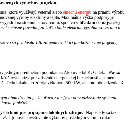
rávnených výdavkov projektu
.
enia, ktoré využívajú veternú alebo
slnečnú energiu
na priamu výrobu
inovanej výroby elektriny a tepla. Maximálna výška podpory je
vyjadril na stretnutí s novinármi, spočíva
v hľadaní čo najväčšej
usel súčasne povedať, za koľko bude elektrinu vyrábať vo vzťahu k
lkovo sa prihlásilo 120 záujemcov, ktorí predložili svoje projekty,“
riny jediným predmetom podnikania. Ako uviedol K. Galek:
„Nie sú
 kľúčových ciest pre zaistenie energetickej bezpečnosti a stlmenie
i inštaláciu lokálneho zdroja výkonom 500 kW, ale toto obmedzenie už
ným obmedzením je, že úľava z tarify za prevádzkovanie systému,
achovať funkčný.“
ýšilo limit pre pripájanie lokálnych zdrojov
. Naposledy sa tak
olo však júnové navyšovanie výkonov posledným v tomto roku.