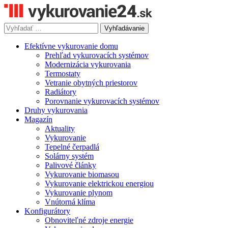
Vyhľadávať
výraz:
Efektívne vykurovanie domu
Prehľad vykurovacích systémov
Modernizácia vykurovania
Termostaty
Vetranie obytných priestorov
Radiátory
Porovnanie vykurovacích systémov
Druhy vykurovania
Magazín
Aktuality
Vykurovanie
Tepelné čerpadlá
Solárny systém
Palivové články
Vykurovanie biomasou
Vykurovanie elektrickou energiou
Vykurovanie plynom
Vnútorná klíma
Konfigurátory
Obnoviteľné zdroje energie