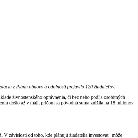
otáciu z Plánu obnovy a odolnosti prejavilo 120 žiadateľov.
áklade živnostenského oprávnenia, či bez neho podľa osobitných
reniu došlo až v máji, pričom sa pôvodná suma znížila na 18 miliónov
 V závislosti od toho, kde plánujú žiadatelia investovať, môže