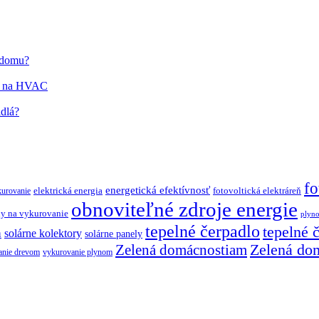
o domu?
ím na HVAC
idlá?
fo
energetická efektívnosť
elektrická energia
fotovoltická elektráreň
kurovanie
obnoviteľné zdroje energie
y na vykurovanie
plyn
tepelné čerpadlo
tepelné 
a
solárne kolektory
solárne panely
Zelená do
Zelená domácnostiam
anie drevom
vykurovanie plynom