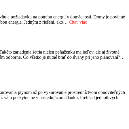
yvňuje požiadavku na potrebu energií v domácnosti. Domy je povinné
rebou energie. Jedným z riešení, ako…
Čítať viac
kéto zariadenia šetria nielen peňaženku majiteľov, ale aj životné
ystém odborne. Čo všetko je nutné brať do úvahy pri jeho plánovaní?…
vykurovania plynom až po vykurovanie prostredníctvom obnoviteľných
dí, vám poskytneme v nasledujúcom článku. Prehľad jednotlivých