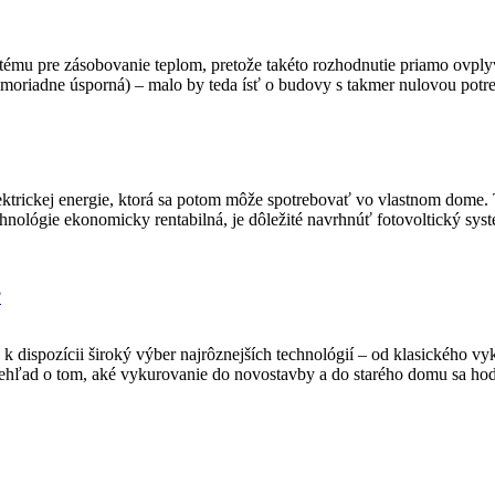
stému pre zásobovanie teplom, pretože takéto rozhodnutie priamo ovpl
imoriadne úsporná) – malo by teda ísť o budovy s takmer nulovou pot
ktrickej energie, ktorá sa potom môže spotrebovať vo vlastnom dome. Ta
technológie ekonomicky rentabilná, je dôležité navrhnúť fotovoltický s
?
 dispozícii široký výber najrôznejších technológií – od klasického 
ehľad o tom, aké vykurovanie do novostavby a do starého domu sa ho