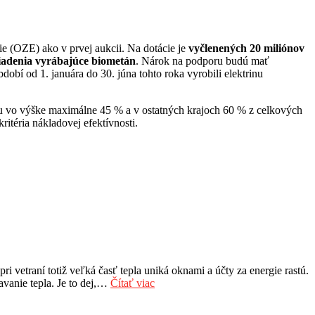
ie (OZE) ako v prvej aukcii. Na dotácie je
vyčlenených 20 miliónov
riadenia vyrábajúce biometán
. Nárok na podporu budú mať
dobí od 1. januára do 30. júna tohto roka vyrobili elektrinu
áciu vo výške maximálne 45 % a v ostatných krajoch 60 % z celkových
itéria nákladovej efektívnosti.
 vetraní totiž veľká časť tepla uniká oknami a účty za energie rastú.
avanie tepla. Je to dej,…
Čítať viac