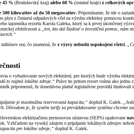
e 45 %
(Bratislavský kraj)
alebo 60 %
(ostatné kraje)
z celkových op
 500 kilowattov až do 50 megawattov
. Pripomíname, že ide o zariad
ebo plyn z čistiarní odpadových vôd na výrobu elektriny pomocou komb
ho tajomníka rezortu Karola Galeka, ktorý sa k prvej ukončenej výzve 
omickej efektívnosti a
„ten, kto dal žiadosť o investičnú pomoc, nám m
 navrch.“
 miliónov eur, čo znamená, že
z výzvy nebudú uspokojení všetci
.
„Ce
ečnosti
ovia o vybudovanie nových elektrární, pre ktorých bude výroba elekt
udú to najmä lokálne zdroje.“
Práve tie pritom rezort vníma ako jednu z
ajomník pripomenul, že donedávna platné legislatívne pravidlá limitoval
ripájanie je maximálna rezervovaná kapacita,“
doplnil K. Galek.
„Jedi
MWh. Dôvodom je, že systém tarify za prevádzkovanie systému chceme z
so Slovenskou elektrizačnou prenosovou sústavou (SEPS) opakovane
nav
i rok. Vzhľadom na vysoký záujem o pripájanie lokálnych zdrojov neb
apacita pre lokálne zdroje,“
doplnil K. Galek.