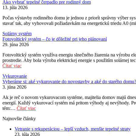
Ako vybrať tepelné čerpadlo pre rodinný dom
13. júla 2026
Počas výstavby rodinného domu je jednou z priorít správny výber sy
stavať tak, aby vyhovovali požiadavkám na energetickú triedu A0 (m
Solárny systém
Fotovoltický systém – čo je dôležité pri jeho plánovaní
29. júna 2026
Fotovoltický systém využíva energiu slnečného žiarenia na výrobu ele
prostredie. Aby bola výroba elektrickej energie s použitím solárnej 
Čítať viac
Vykurovanie
Vyberáme si: aké vykurovanie do novostavby a aké do starého domu
3. júna 2026
Ak je reč o novom vykurovacom systéme, majitelia domov majú dnes k
energií. Každý vykurovací systém má pritom výhody aj nevýhody. Pr
tém:…
Čítať viac
Najnovšie články
Vetranie s rekuperáciou – lepší vzduch, menšie tepelné straty
23. júla 2026