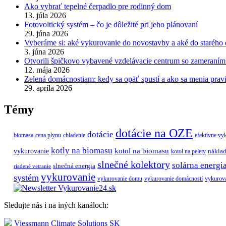
Ako vybrať tepelné čerpadlo pre rodinný dom
13. júla 2026
Fotovoltický systém – čo je dôležité pri jeho plánovaní
29. júna 2026
Vyberáme si: aké vykurovanie do novostavby a aké do staréh
3. júna 2026
Otvorili špičkovo vybavené vzdelávacie centrum so zameran
12. mája 2026
Zelená domácnostiam: kedy sa opäť spustí a ako sa menia prav
29. apríla 2026
Témy
dotácie na OZE
dotácie
biomasa
cena plynu
chladenie
efektívne vy
kotly na biomasu
vykurovanie
kotol na biomasu
náklad
kotol na pelety
slnečné kolektory
solárna energi
slnečná energia
riadené vetranie
vykurovanie
systém
vykurovanie domu
vykurovanie domácností
vykurov
Sledujte nás i na iných kanáloch:
Viessmann Climate Solutions SK