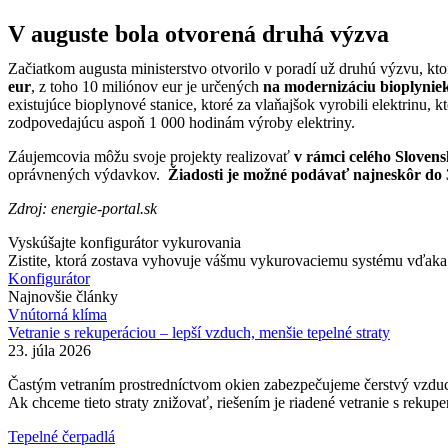
V auguste bola otvorená druhá výzva
Začiatkom augusta ministerstvo otvorilo v poradí už druhú výzvu, kto
eur
, z toho 10 miliónov eur je určených
na modernizáciu bioplynie
existujúce bioplynové stanice, ktoré za vlaňajšok vyrobili elektrinu,
zodpovedajúcu aspoň 1 000 hodinám výroby elektriny.
Záujemcovia môžu svoje projekty realizovať
v rámci celého Sloven
oprávnených výdavkov.
Žiadosti je možné podávať najneskôr do 
Zdroj: energie-portal.sk
Vyskúšajte konfigurátor vykurovania
Zistite, ktorá zostava vyhovuje vášmu vykurovaciemu systému vďaka n
Konfigurátor
Najnovšie články
Vnútorná klíma
Vetranie s rekuperáciou – lepší vzduch, menšie tepelné straty
23. júla 2026
Častým vetraním prostredníctvom okien zabezpečujeme čerstvý vzduch v
Ak chceme tieto straty znižovať, riešením je riadené vetranie s rekup
Tepelné čerpadlá