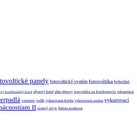
tovoltické panely
fotovoltika
fotovoltický systém
hybridné
pozvánka na konferenciu
plynový kotol
plán obnovy
rekuperácia
ový kondenzačný kotol
čerpadlá
vykurovací
vetranie
vodík
vykurovacia krivka
vykurovacia sezóna
mácnostiam II
zemný plyn
štátna podpora