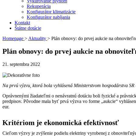
Vykurovanie plynom
Rekuperácia
Konfigurátor klimatizácie
Konfigurátor nabíjania
Kontakt
Štátne dotácie
Homepage
>
Aktuality
>
Plán obnovy: do prvej aukcie na obnoviteľné
Plán obnovy: do prvej aukcie na obnoviteľn
21. septembra 2022
Na prvú výzvu, ktorá bola vyhlásená Ministerstvom hospodárstva SR od
Oprávnenými žiadateľmi o nenávratnú dotáciu boli fyzické a právnic
predpisov. Pôvodne mala byť prvá výzva vo forme „aukcie“ vyhlásená u
eur.
Kritériom je ekonomická efektívnosť
Cieľom výzvy je zvýšenie podielu elektriny vyrobenej z obnoviteľných