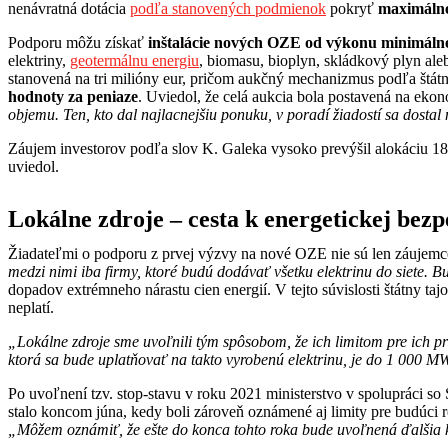
nenávratná dotácia
podľa stanovených podmienok
pokryť
maximáln
Podporu môžu získať
inštalácie nových OZE od výkonu minimálne
elektriny,
geotermálnu energiu
, biomasu, bioplyn, skládkový plyn al
stanovená na tri milióny eur, pričom aukčný mechanizmus podľa štátne
hodnoty za peniaze
. Uviedol, že celá aukcia bola postavená na ekon
objemu. Ten, kto dal najlacnejšiu ponuku, v poradí žiadostí sa dostal
Záujem investorov podľa slov K. Galeka vysoko prevýšil alokáciu 18
uviedol.
Lokálne zdroje – cesta k energetickej bezp
Žiadateľmi o podporu z prvej výzvy na nové OZE nie sú len záujemc
medzi nimi iba firmy, ktoré budú dodávať všetku elektrinu do siete. B
dopadov extrémneho nárastu cien energií. V tejto súvislosti štátny t
neplatí.
„Lokálne zdroje sme uvoľnili tým spôsobom, že ich limitom pre ich p
ktorá sa bude uplatňovať na takto vyrobenú elektrinu, je do 1 000 
Po uvoľnení tzv. stop-stavu v roku 2021 ministerstvo v spolupráci 
stalo koncom júna, kedy boli zároveň oznámené aj limity pre budúc
„Môžem oznámiť, že ešte do konca tohto roka bude uvoľnená ďalšia k