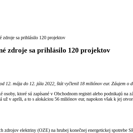
 zdroje sa prihlásilo 120 projektov
é zdroje sa prihlásilo 120 projektov
 12. mája do 12. júla 2022, štát vyčlenil 18 miliónov eur. Záujem o d
ké osoby, ktoré sú zapísané v Obchodnom registri alebo podnikajú na z
ž v apríli, a to s alokáciou 56 miliónov eur, napokon však k jej otvo
 zdrojov elektriny (OZE) na hrubej konečnej energetickej spotrebe SR.