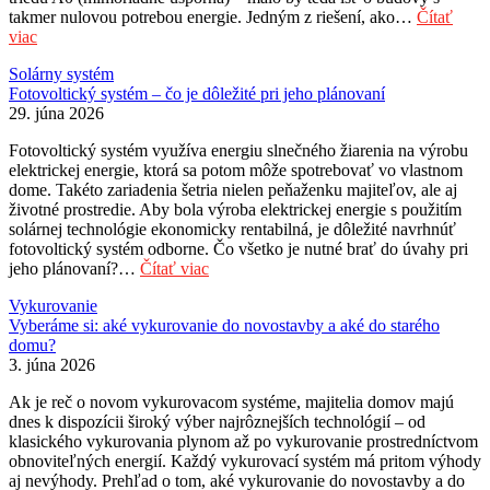
takmer nulovou potrebou energie. Jedným z riešení, ako…
Čítať
viac
Solárny systém
Fotovoltický systém – čo je dôležité pri jeho plánovaní
29. júna 2026
Fotovoltický systém využíva energiu slnečného žiarenia na výrobu
elektrickej energie, ktorá sa potom môže spotrebovať vo vlastnom
dome. Takéto zariadenia šetria nielen peňaženku majiteľov, ale aj
životné prostredie. Aby bola výroba elektrickej energie s použitím
solárnej technológie ekonomicky rentabilná, je dôležité navrhnúť
fotovoltický systém odborne. Čo všetko je nutné brať do úvahy pri
jeho plánovaní?…
Čítať viac
Vykurovanie
Vyberáme si: aké vykurovanie do novostavby a aké do starého
domu?
3. júna 2026
Ak je reč o novom vykurovacom systéme, majitelia domov majú
dnes k dispozícii široký výber najrôznejších technológií – od
klasického vykurovania plynom až po vykurovanie prostredníctvom
obnoviteľných energií. Každý vykurovací systém má pritom výhody
aj nevýhody. Prehľad o tom, aké vykurovanie do novostavby a do