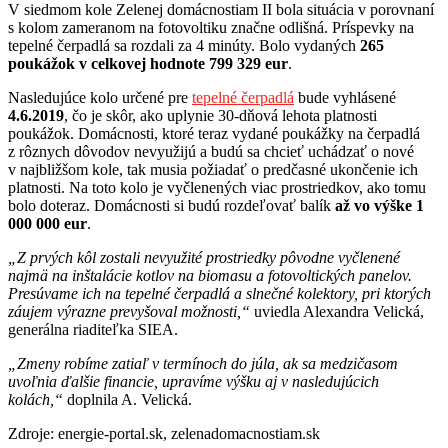
V siedmom kole Zelenej domácnostiam II bola situácia v porovnaní
s kolom zameranom na fotovoltiku značne odlišná. Príspevky na
tepelné čerpadlá sa rozdali za 4 minúty. Bolo vydaných
265
poukážok v celkovej hodnote 799 329 eur
.
Nasledujúce kolo určené pre
tepelné čerpadlá
bude vyhlásené
4.6.2019
, čo je skôr, ako uplynie 30-dňová lehota platnosti
poukážok. Domácnosti, ktoré teraz vydané poukážky na čerpadlá
z rôznych dôvodov nevyužijú a budú sa chcieť uchádzať o nové
v najbližšom kole, tak musia požiadať o predčasné ukončenie ich
platnosti. Na toto kolo je vyčlenených viac prostriedkov, ako tomu
bolo doteraz. Domácnosti si budú rozdeľovať balík
až vo výške 1
000 000 eur
.
„Z prvých kôl zostali nevyužité prostriedky pôvodne vyčlenené
najmä na inštalácie kotlov na biomasu a fotovoltických panelov.
Presúvame ich na tepelné čerpadlá a slnečné kolektory, pri ktorých
záujem výrazne prevyšoval možnosti,“
uviedla Alexandra Velická,
generálna riaditeľka SIEA.
„Zmeny robíme zatiaľ v termínoch do júla, ak sa medzičasom
uvoľnia ďalšie financie, upravíme výšku aj v nasledujúcich
kolách,“
doplnila A. Velická.
Zdroje: energie-portal.sk, zelenadomacnostiam.sk