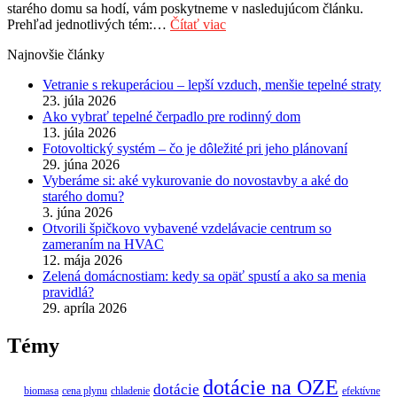
starého domu sa hodí, vám poskytneme v nasledujúcom článku.
Prehľad jednotlivých tém:…
Čítať viac
Najnovšie články
Vetranie s rekuperáciou – lepší vzduch, menšie tepelné straty
23. júla 2026
Ako vybrať tepelné čerpadlo pre rodinný dom
13. júla 2026
Fotovoltický systém – čo je dôležité pri jeho plánovaní
29. júna 2026
Vyberáme si: aké vykurovanie do novostavby a aké do
starého domu?
3. júna 2026
Otvorili špičkovo vybavené vzdelávacie centrum so
zameraním na HVAC
12. mája 2026
Zelená domácnostiam: kedy sa opäť spustí a ako sa menia
pravidlá?
29. apríla 2026
Témy
dotácie na OZE
dotácie
biomasa
cena plynu
chladenie
efektívne