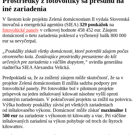
Prostriedky z fotovoltiky sa presunú na
iné zariadenia
V šiestom kole projektu Zelená domácnostiam II vydala Slovenská
inovačná a energetická agentúra (SIEA)
329 poukážok
na
fotovoltické panely
v celkovej hodnote 458 452 eur. Záujem
domácností o tieto zariadenia poklesol a vyčlenený balík 800 000
eur sa nevyčerpal.
„Poukážky získali všetky domácnosti, ktoré potvrdili záujem počas
otvoreného kola. Zostávajúce prostriedky presunieme do kôl
určených pre zariadenia s väčším dopytom,“
uviedla generálna
riaditeľka SIEA Alexandra Velická.
Predpokladá sa, že za znížený záujem môže skutočnosť, že sa v
projekte Zelená domácnostiam II znížila sadzba podpory pre
fotovoltické panely. Pri fotovoltike bol v pilotnom projekte
príspevok na jeden inštalovaný kilowatt násobne vyšší oproti
ostatným zariadeniam. V pokračovaní projektu sa znížil na polovicu.
Výška hodnoty poukážky závisí pri všetkých zariadeniach
od inštalovaného výkonu. Domácnosť môže získať
maximálne 1
500 eur
na zariadenie s výkonom tri kilowatty a viac. Pri väčšine
inštalovaných zariadení sa výkon pohybuje od troch do štyroch
kilowattov.