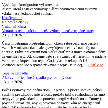
Vyskúšajte konfigurátor vykurovania
Zistite, ktorá zostava vyhovuje vášmu vykurovaciemu systému
vďaka našej jednoduchej aplikácii.
Konfigurátor
Najnovšie články
Vnútorná klíma
Vetranie s rekuperáciou – lepší vzduch, menšie tepelné straty
23. júla 2026
Častým vetraním prostredníctvom okien zabezpečujeme čerstvý
vzduch v miestnostiach, ale aj zvyšujeme celkové náklady na
energie. Práve pri vetraní totiž veľká časť tepla uniká oknami a účty
za energie rastú. Ak chceme tieto straty znižovať, riešením je riadené
vetranie s rekuperáciou tepla. Čo je vlastne rekuperácia?
Zjednodušene ide o spätné získavanie tepla. Je to dej,…
Čítať viac
Tepelné čerpadlá
Ako vybrať tepelné čerpadlo pre rodinný dom
13. júla 2026
Počas výstavby rodinného domu je jednou z priorít správny výber
systému pre zásobovanie teplom, pretože takéto rozhodnutie priamo
ovplyvňuje požiadavku na potrebu energií v domácnosti. Domy je
povinné stavať tak, aby vyhovovali požiadavkám na energetickú
triedu A0 (mimoriadne úsporná) – malo by teda ísť o budovy s