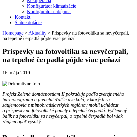
Rekuperácia
Konfigurátor klimatizácie
Konfigurátor nabíjania
Kontakt
Štátne dotácie
Homepage
>
Aktuality
>
Príspevky na fotovoltiku sa nevyčerpali,
na tepelné čerpadlá pôjde viac peňazí
Príspevky na fotovoltiku sa nevyčerpali,
na tepelné čerpadlá pôjde viac peňazí
16. mája 2019
Projekt Zelená domácnostiam II pokračuje podľa zverejneného
harmonogramu a prebehli ďalšie dve kolá, v ktorých sa
záujemcovia z mimobratislavských regiónov mohli uchádzať
o príspevky na fotovoltické panely a tepelné čerpadlá. Vyčlenený
balík na fotovoltiku sa nevyčerpal, o tepelné čerpadlá bol však
záujem opäť vysoký.