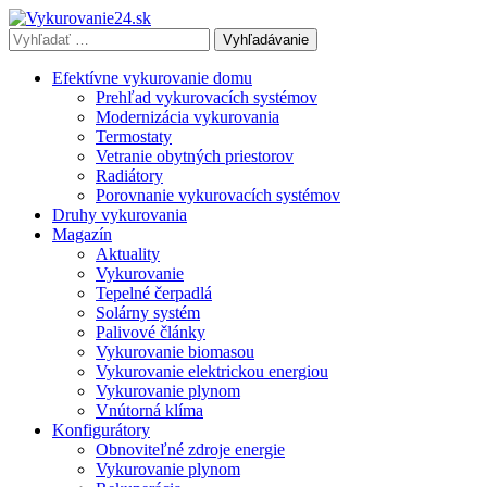
Vyhľadávať
výraz:
Efektívne vykurovanie domu
Prehľad vykurovacích systémov
Modernizácia vykurovania
Termostaty
Vetranie obytných priestorov
Radiátory
Porovnanie vykurovacích systémov
Druhy vykurovania
Magazín
Aktuality
Vykurovanie
Tepelné čerpadlá
Solárny systém
Palivové články
Vykurovanie biomasou
Vykurovanie elektrickou energiou
Vykurovanie plynom
Vnútorná klíma
Konfigurátory
Obnoviteľné zdroje energie
Vykurovanie plynom