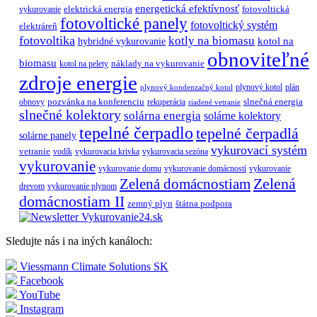
energetická efektívnosť
elektrická energia
fotovoltická
vykurovanie
fotovoltické panely
fotovoltický systém
elektráreň
fotovoltika
kotly na biomasu
hybridné vykurovanie
kotol na
obnoviteľné
biomasu
náklady na vykurovanie
kotol na pelety
zdroje energie
plynový kotol
plán
plynový kondenzačný kotol
pozvánka na konferenciu
slnečná energia
obnovy
rekuperácia
riadené vetranie
slnečné kolektory
solárna energia
solárne kolektory
tepelné čerpadlo
tepelné čerpadlá
solárne panely
vykurovací systém
vetranie
vodík
vykurovacia krivka
vykurovacia sezóna
vykurovanie
vykurovanie domu
vykurovanie domácností
vykurovanie
Zelená
Zelená domácnostiam
drevom
vykurovanie plynom
domácnostiam II
zemný plyn
štátna podpora
Sledujte nás i na iných kanáloch:
Viessmann Climate Solutions SK
Facebook
YouTube
Instagram