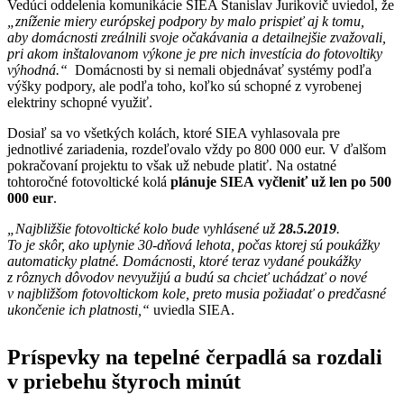
Vedúci oddelenia komunikácie SIEA Stanislav Jurikovič uviedol, že
„zníženie miery európskej podpory by malo prispieť aj k tomu,
aby domácnosti zreálnili svoje očakávania a detailnejšie zvažovali,
pri akom inštalovanom výkone je pre nich investícia do fotovoltiky
výhodná.“
Domácnosti by si nemali objednávať systémy podľa
výšky podpory, ale podľa toho, koľko sú schopné z vyrobenej
elektriny schopné využiť.
Dosiaľ sa vo všetkých kolách, ktoré SIEA vyhlasovala pre
jednotlivé zariadenia, rozdeľovalo vždy po 800 000 eur. V ďalšom
pokračovaní projektu to však už nebude platiť. Na ostatné
tohtoročné fotovoltické kolá
plánuje SIEA vyčleniť už len po 500
000 eur
.
„Najbližšie fotovoltické kolo bude vyhlásené už
28.5.2019
.
To je skôr, ako uplynie 30-dňová lehota, počas ktorej sú poukážky
automaticky platné. Domácnosti, ktoré teraz vydané poukážky
z rôznych dôvodov nevyužijú a budú sa chcieť uchádzať o nové
v najbližšom fotovoltickom kole, preto musia požiadať o predčasné
ukončenie ich platnosti,“
uviedla SIEA.
Príspevky na tepelné čerpadlá sa rozdali
v priebehu štyroch minút