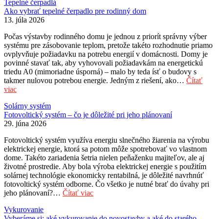
Tepelné čerpadlá
Ako vybrať tepelné čerpadlo pre rodinný dom
13. júla 2026
Počas výstavby rodinného domu je jednou z priorít správny výber
systému pre zásobovanie teplom, pretože takéto rozhodnutie priamo
ovplyvňuje požiadavku na potrebu energií v domácnosti. Domy je
povinné stavať tak, aby vyhovovali požiadavkám na energetickú
triedu A0 (mimoriadne úsporná) – malo by teda ísť o budovy s
takmer nulovou potrebou energie. Jedným z riešení, ako…
Čítať
viac
Solárny systém
Fotovoltický systém – čo je dôležité pri jeho plánovaní
29. júna 2026
Fotovoltický systém využíva energiu slnečného žiarenia na výrobu
elektrickej energie, ktorá sa potom môže spotrebovať vo vlastnom
dome. Takéto zariadenia šetria nielen peňaženku majiteľov, ale aj
životné prostredie. Aby bola výroba elektrickej energie s použitím
solárnej technológie ekonomicky rentabilná, je dôležité navrhnúť
fotovoltický systém odborne. Čo všetko je nutné brať do úvahy pri
jeho plánovaní?…
Čítať viac
Vykurovanie
Vyberáme si: aké vykurovanie do novostavby a aké do starého