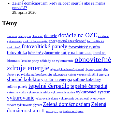
Zelená domácnostiam: kedy sa opäť spustí a ako sa menia
pravidlá?
29. apríla 2026
Témy
dotácie na OZE
dotácie
biomasa
cena plynu
chladenie
efektívne
energetická efektívnosť
elektrická energia
fotovoltická
vykurovanie
fotovoltické panely
fotovoltický systém
elektráreň
fotovoltika
kotly na biomasu
hybridné vykurovanie
kotol na
obnoviteľné
biomasu
náklady na vykurovanie
kotol na pelety
zdroje energie
plynový kotol
plán
plynový kondenzačný kotol
pozvánka na konferenciu
slnečná energia
obnovy
rekuperácia
riadené vetranie
slnečné kolektory
solárna energia
solárne kolektory
tepelné čerpadlo
tepelné čerpadlá
solárne panely
vykurovací systém
vetranie
vodík
vykurovacia krivka
vykurovacia sezóna
vykurovanie
vykurovanie domu
vykurovanie domácností
vykurovanie
Zelená
Zelená domácnostiam
drevom
vykurovanie plynom
domácnostiam II
zemný plyn
štátna podpora