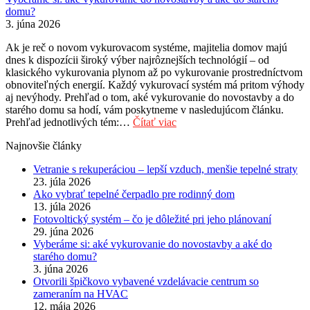
domu?
3. júna 2026
Ak je reč o novom vykurovacom systéme, majitelia domov majú
dnes k dispozícii široký výber najrôznejších technológií – od
klasického vykurovania plynom až po vykurovanie prostredníctvom
obnoviteľných energií. Každý vykurovací systém má pritom výhody
aj nevýhody. Prehľad o tom, aké vykurovanie do novostavby a do
starého domu sa hodí, vám poskytneme v nasledujúcom článku.
Prehľad jednotlivých tém:…
Čítať viac
Najnovšie články
Vetranie s rekuperáciou – lepší vzduch, menšie tepelné straty
23. júla 2026
Ako vybrať tepelné čerpadlo pre rodinný dom
13. júla 2026
Fotovoltický systém – čo je dôležité pri jeho plánovaní
29. júna 2026
Vyberáme si: aké vykurovanie do novostavby a aké do
starého domu?
3. júna 2026
Otvorili špičkovo vybavené vzdelávacie centrum so
zameraním na HVAC
12. mája 2026