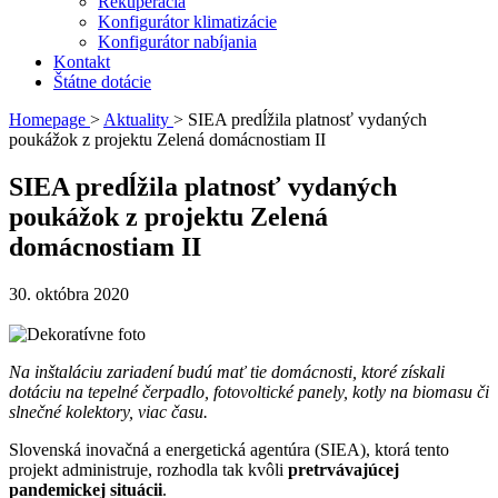
Rekuperácia
Konfigurátor klimatizácie
Konfigurátor nabíjania
Kontakt
Štátne dotácie
Homepage
>
Aktuality
>
SIEA predĺžila platnosť vydaných
poukážok z projektu Zelená domácnostiam II
SIEA predĺžila platnosť vydaných
poukážok z projektu Zelená
domácnostiam II
30. októbra 2020
Na inštaláciu zariadení budú mať tie domácnosti, ktoré získali
dotáciu na tepelné čerpadlo, fotovoltické panely, kotly na biomasu či
slnečné kolektory,
viac času.
Slovenská inovačná a energetická agentúra (SIEA), ktorá tento
projekt administruje, rozhodla tak kvôli
pretrvávajúcej
pandemickej situácii
.