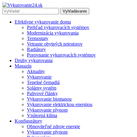
Vyhľadávať
výraz:
Efektívne vykurovanie domu
Prehľad vykurovacích systémov
Modernizácia vykurovania
Termostaty
Vetranie obytných priestorov
Radiátory
Porovnanie vykurovacích systémov
Druhy vykurovania
Magazín
Aktuality
Vykurovanie
Tepelné čerpadlá
Solárny systém
Palivové články
Vykurovanie biomasou
Vykurovanie elektrickou energiou
Vykurovanie plynom
Vnútorná klíma
Konfigurátory
Obnoviteľné zdroje energie
Vykurovanie plynom