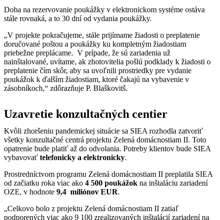
Doba na rezervovanie poukážky v elektronickom systéme ostáva
stále rovnaká, a to 30 dní od vydania poukážky.
„V projekte pokračujeme, stále prijímame žiadosti o preplatenie
doručované poštou a poukážky ku kompletným žiadostiam
priebežne preplácame. V prípade, že sú zariadenia už
nainštalované, uvítame, ak zhotovitelia pošlú podklady k žiadosti o
preplatenie čím skôr, aby sa uvoľnili prostriedky pre vydanie
poukážok k ďalším žiadostiam, ktoré čakajú na vybavenie v
zásobníkoch,“ zdôrazňuje P. Blaškovitš.
Uzavretie konzultačných centier
Kvôli zhoršeniu pandemickej situácie sa SIEA rozhodla zatvoriť
všetky konzultačné centrá projektu Zelená domácnostiam II. Toto
opatrenie bude platiť až do odvolania. Potreby klientov bude SIEA
vybavovať
telefonicky a elektronicky
.
Prostredníctvom programu Zelená domácnostiam II preplatila SIEA
od začiatku roka viac ako
4 500 poukážok
na inštaláciu zariadení
OZE, v hodnote
9,4
miliónov EUR
.
„Celkovo bolo z projektu Zelená domácnostiam II zatiaľ
podporených viac ako 9 100 zrealizovaných inštalácií zariadení na