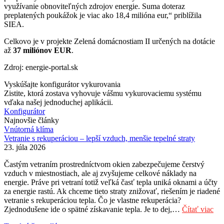
využívanie obnoviteľných zdrojov energie. Suma doteraz
preplatených poukážok je viac ako 18,4 milióna eur,“ priblížila
SIEA.
Celkovo je v projekte Zelená domácnostiam II určených na dotácie
až
37 miliónov EUR
.
Zdroj: energie-portal.sk
Vyskúšajte konfigurátor vykurovania
Zistite, ktorá zostava vyhovuje vášmu vykurovaciemu systému
vďaka našej jednoduchej aplikácii.
Konfigurátor
Najnovšie články
Vnútorná klíma
Vetranie s rekuperáciou – lepší vzduch, menšie tepelné straty
23. júla 2026
Častým vetraním prostredníctvom okien zabezpečujeme čerstvý
vzduch v miestnostiach, ale aj zvyšujeme celkové náklady na
energie. Práve pri vetraní totiž veľká časť tepla uniká oknami a účty
za energie rastú. Ak chceme tieto straty znižovať, riešením je riadené
vetranie s rekuperáciou tepla. Čo je vlastne rekuperácia?
Zjednodušene ide o spätné získavanie tepla. Je to dej,…
Čítať viac