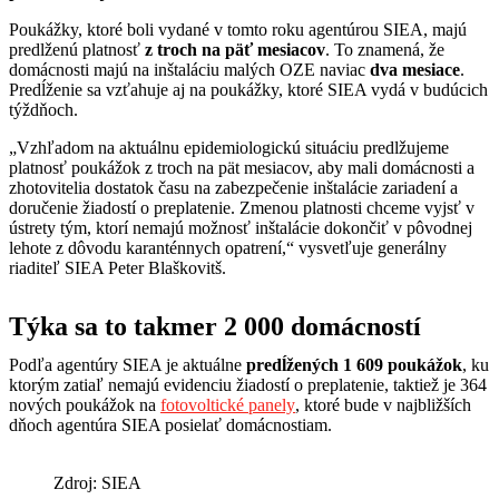
Poukážky, ktoré boli vydané v tomto roku agentúrou SIEA, majú
predlženú platnosť
z troch na päť mesiacov
. To znamená, že
domácnosti majú na inštaláciu malých OZE naviac
dva mesiace
.
Predĺženie sa vzťahuje aj na poukážky, ktoré SIEA vydá v budúcich
týždňoch.
„Vzhľadom na aktuálnu epidemiologickú situáciu predlžujeme
platnosť poukážok z troch na pät mesiacov, aby mali domácnosti a
zhotovitelia dostatok času na zabezpečenie inštalácie zariadení a
doručenie žiadostí o preplatenie. Zmenou platnosti chceme vyjsť v
ústrety tým, ktorí nemajú možnosť inštalácie dokončiť v pôvodnej
lehote z dôvodu karanténnych opatrení,“ vysvetľuje generálny
riaditeľ SIEA Peter Blaškovitš.
Týka sa to takmer 2 000 domácností
Podľa agentúry SIEA je aktuálne
predĺžených 1 609 poukážok
, ku
ktorým zatiaľ nemajú evidenciu žiadostí o preplatenie, taktiež je 364
nových poukážok na
fotovoltické panely
, ktoré bude v najbližších
dňoch agentúra SIEA posielať domácnostiam.
Zdroj: SIEA