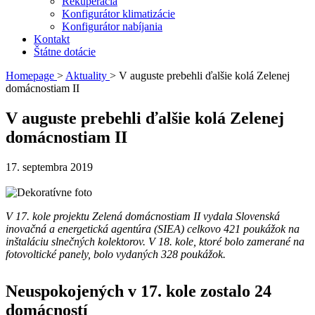
Rekuperácia
Konfigurátor klimatizácie
Konfigurátor nabíjania
Kontakt
Štátne dotácie
Homepage
>
Aktuality
>
V auguste prebehli ďalšie kolá Zelenej
domácnostiam II
V auguste prebehli ďalšie kolá Zelenej
domácnostiam II
17. septembra 2019
V 17. kole projektu Zelená domácnostiam II vydala Slovenská
inovačná a energetická agentúra (SIEA) celkovo 421 poukážok na
inštaláciu slnečných kolektorov. V 18. kole, ktoré bolo zamerané na
fotovoltické panely, bolo vydaných 328 poukážok.
Neuspokojených v 17. kole zostalo 24
domácností