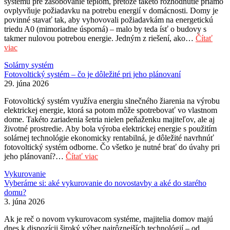
systému pre zásobovanie teplom, pretože takéto rozhodnutie priamo
ovplyvňuje požiadavku na potrebu energií v domácnosti. Domy je
povinné stavať tak, aby vyhovovali požiadavkám na energetickú
triedu A0 (mimoriadne úsporná) – malo by teda ísť o budovy s
takmer nulovou potrebou energie. Jedným z riešení, ako…
Čítať
viac
Solárny systém
Fotovoltický systém – čo je dôležité pri jeho plánovaní
29. júna 2026
Fotovoltický systém využíva energiu slnečného žiarenia na výrobu
elektrickej energie, ktorá sa potom môže spotrebovať vo vlastnom
dome. Takéto zariadenia šetria nielen peňaženku majiteľov, ale aj
životné prostredie. Aby bola výroba elektrickej energie s použitím
solárnej technológie ekonomicky rentabilná, je dôležité navrhnúť
fotovoltický systém odborne. Čo všetko je nutné brať do úvahy pri
jeho plánovaní?…
Čítať viac
Vykurovanie
Vyberáme si: aké vykurovanie do novostavby a aké do starého
domu?
3. júna 2026
Ak je reč o novom vykurovacom systéme, majitelia domov majú
dnes k dispozícii široký výber najrôznejších technológií – od