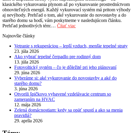
klasického vykurovania plynom až po vykurovanie prostredníctvom
obnoviteľných energií. Každý vykurovací systém má pritom výhody
aj nevýhody. Prehľad o tom, aké vykurovanie do novostavby a do
starého domu sa hodí, vám poskytneme v nasledujúcom článku.
Prehľad jednotlivých tém:…
Čítať viac
Najnovšie články
Vetranie s rekuperáciou – lepší vzduch, menšie tepelné straty
23. júla 2026
Ako vybrať tepelné čerpadlo pre rodinný dom
13. júla 2026
Fotovoltický systém – čo je dôležité pri jeho plánovaní
29. júna 2026
Vyberáme si: aké vykurovanie do novostavby a aké do
starého domu?
3. júna 2026
Otvorili špičkovo vybavené vzdelávacie centrum so
zameraním na HVAC
12. mája 2026
Zelená domácnostiam: kedy sa opäť spustí a ako sa menia
pravidlá?
29. apríla 2026