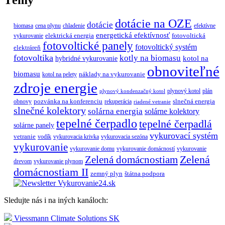
Témy
dotácie na OZE
dotácie
biomasa
cena plynu
chladenie
efektívne
energetická efektívnosť
elektrická energia
fotovoltická
vykurovanie
fotovoltické panely
fotovoltický systém
elektráreň
fotovoltika
kotly na biomasu
hybridné vykurovanie
kotol na
obnoviteľné
biomasu
náklady na vykurovanie
kotol na pelety
zdroje energie
plynový kotol
plán
plynový kondenzačný kotol
pozvánka na konferenciu
slnečná energia
obnovy
rekuperácia
riadené vetranie
slnečné kolektory
solárna energia
solárne kolektory
tepelné čerpadlo
tepelné čerpadlá
solárne panely
vykurovací systém
vetranie
vodík
vykurovacia krivka
vykurovacia sezóna
vykurovanie
vykurovanie domu
vykurovanie domácností
vykurovanie
Zelená
Zelená domácnostiam
drevom
vykurovanie plynom
domácnostiam II
zemný plyn
štátna podpora
Sledujte nás i na iných kanáloch:
Viessmann Climate Solutions SK