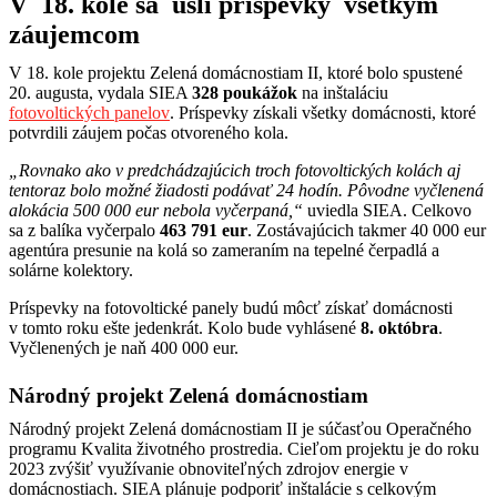
V 18. kole sa ušli príspevky všetkým
záujemcom
V 18. kole projektu Zelená domácnostiam II, ktoré bolo spustené
20. augusta, vydala SIEA
328 poukážok
na inštaláciu
fotovoltických panelov
. Príspevky získali všetky domácnosti, ktoré
potvrdili záujem počas otvoreného kola.
„Rovnako ako v predchádzajúcich troch fotovoltických kolách aj
tentoraz bolo možné žiadosti podávať 24 hodín. Pôvodne vyčlenená
alokácia 500 000 eur nebola vyčerpaná,“
uviedla SIEA. Celkovo
sa z balíka vyčerpalo
463 791 eur
. Zostávajúcich takmer 40 000 eur
agentúra presunie na kolá so zameraním na tepelné čerpadlá a
solárne kolektory.
Príspevky na fotovoltické panely budú môcť získať domácnosti
v tomto roku ešte jedenkrát. Kolo bude vyhlásené
8. októbra
.
Vyčlenených je naň 400 000 eur.
Národný projekt Zelená domácnostiam
Národný projekt Zelená domácnostiam II je súčasťou Operačného
programu Kvalita životného prostredia. Cieľom projektu je do roku
2023 zvýšiť využívanie obnoviteľných zdrojov energie v
domácnostiach. SIEA plánuje podporiť inštalácie s celkovým