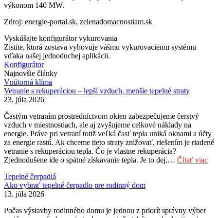
výkonom 140 MW.
Zdroj: energie-portal.sk, zelenadomacnostiam.sk
Vyskúšajte konfigurátor vykurovania
Zistite, ktorá zostava vyhovuje vášmu vykurovaciemu systému
vďaka našej jednoduchej aplikácii.
Konfigurátor
Najnovšie články
Vnútorná klíma
Vetranie s rekuperáciou – lepší vzduch, menšie tepelné straty
23. júla 2026
Častým vetraním prostredníctvom okien zabezpečujeme čerstvý
vzduch v miestnostiach, ale aj zvyšujeme celkové náklady na
energie. Práve pri vetraní totiž veľká časť tepla uniká oknami a účty
za energie rastú. Ak chceme tieto straty znižovať, riešením je riadené
vetranie s rekuperáciou tepla. Čo je vlastne rekuperácia?
Zjednodušene ide o spätné získavanie tepla. Je to dej,…
Čítať viac
Tepelné čerpadlá
Ako vybrať tepelné čerpadlo pre rodinný dom
13. júla 2026
Počas výstavby rodinného domu je jednou z priorít správny výber