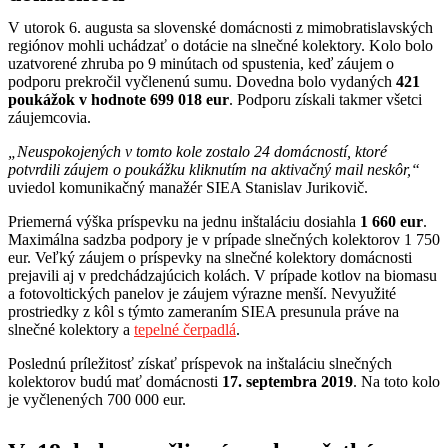
V utorok 6. augusta sa slovenské domácnosti z mimobratislavských
regiónov mohli uchádzať o dotácie na slnečné kolektory. Kolo bolo
uzatvorené zhruba po 9 minútach od spustenia, keď záujem o
podporu prekročil vyčlenenú sumu. Dovedna bolo vydaných
421
poukážok v hodnote 699 018 eur
. Podporu získali takmer všetci
záujemcovia.
„Neuspokojených v tomto kole zostalo 24 domácností, ktoré
potvrdili záujem o poukážku kliknutím na aktivačný mail neskôr,“
uviedol komunikačný manažér SIEA Stanislav Jurikovič.
Priemerná výška príspevku na jednu inštaláciu dosiahla
1 660 eur
.
Maximálna sadzba podpory je v prípade slnečných kolektorov 1 750
eur. Veľký záujem o príspevky na slnečné kolektory domácnosti
prejavili aj v predchádzajúcich kolách. V prípade kotlov na biomasu
a fotovoltických panelov je záujem výrazne menší. Nevyužité
prostriedky z kôl s týmto zameraním SIEA presunula práve na
slnečné kolektory a
tepelné čerpadlá
.
Poslednú príležitosť získať príspevok na inštaláciu slnečných
kolektorov budú mať domácnosti
17. septembra 2019
. Na toto kolo
je vyčlenených 700 000 eur.