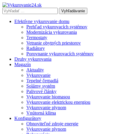
Vyhľadávať
výraz:
Efektívne vykurovanie domu
Prehľad vykurovacích systémov
Modernizácia vykurovania
Termostaty
Vetranie obytných priestorov
Radiátory
Porovnanie vykurovacích systémov
Druhy vykurovania
Magazín
Aktuality
Vykurovanie
Tepelné čerpadlá
Solárny systém
Palivové články
Vykurovanie biomasou
Vykurovanie elektrickou energiou
Vykurovanie plynom
Vnútorná klíma
Konfigurátory
Obnoviteľné zdroje energie
Vykurovanie plynom