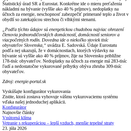
Štatistický úrad SR a Eurostat. Konkrétne ide o mieru preťaženia
nákladmi na bývanie (vyššie ako 40 % príjmov), nedoplatky na
účtoch za energie, neschopnosť zabezpečiť primerané teplo a život v
obydlí so zatekajúcou strechou či vlhkými stenami.
„Podľa týchto údajov sú energetickou chudobou najviac ohrození
členovia jednorodičovských domácností, domácností seniorov a
viacpočetných rodín. Dovedna ide o niekoľko stoviek tisíc
obyvateľov Slovenska,“
uvádza E. Sadovská. Údaje Eurostatu
podľa nej ukazujú, že v domácnostiach, ktorých výdavky na
bývanie sú vyššie ako 40 % príjmov, žije na Slovensku približne
178-tisíc obyvateľov. Nedoplatky na účtoch za energie má 283-tisíc
ľudí a nedostatočne vykurované príbytky obýva zhruba 309-tisíc
obyvateľov.
Zdroj: energie-portal.sk
Vyskúšajte konfigurátor vykurovania
Zistite, ktorá zostava vyhovuje vášmu vykurovaciemu systému
vďaka našej jednoduchej aplikácii.
Konfigurátor
Najnovšie články
Vnútorná klíma
Vetranie s rekuperáciou – lepší vzduch, menšie tepelné straty
23. júla 2026