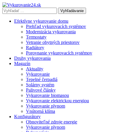
Vyhľadávať
výraz:
Efektívne vykurovanie domu
Prehľad vykurovacích systémov
Modernizácia vykurovania
Termostaty
Vetranie obytných priestorov
Radiátory
Porovnanie vykurovacích systémov
Druhy vykurovania
Magazín
Aktuality
Vykurovanie
Tepelné čerpadlá
Solárny systém
Palivové články
Vykurovanie biomasou
Vykurovanie elektrickou energiou
Vykurovanie plynom
Vnútorná klíma
Konfigurátory
Obnoviteľné zdroje energie
Vykurovanie plynom