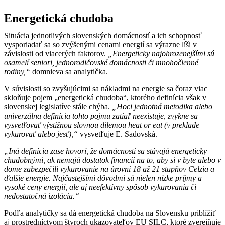
Energetická chudoba
Situácia jednotlivých slovenských domácností a ich schopnosť
vysporiadať sa so zvýšenými cenami energií sa výrazne líši v
závislosti od viacerých faktorov.
„Energeticky najohrozenejšími sú
osamelí seniori, jednorodičovské domácnosti či mnohočlenné
rodiny,“
domnieva sa analytička.
V súvislosti so zvyšujúcimi sa nákladmi na energie sa čoraz viac
skloňuje pojem „energetická chudoba“, ktorého definícia však v
slovenskej legislatíve stále chýba.
„Hoci jednotná metodika alebo
univerzálna definícia tohto pojmu zatiaľ neexistuje, zvykne sa
vysvetľovať výstižnou slovnou dilemou heat or eat (v preklade
vykurovať alebo jesť),“
vysvetľuje E. Sadovská.
„Iná definícia zase hovorí, že domácnosti sa stávajú energeticky
chudobnými, ak nemajú dostatok financií na to, aby si v byte alebo v
dome zabezpečili vykurovanie na úrovni 18 až 21 stupňov Celzia a
ďalšie energie. Najčastejšími dôvodmi sú nielen nízke príjmy a
vysoké ceny energií, ale aj neefektívny spôsob vykurovania či
nedostatočná izolácia.“
Podľa analytičky sa dá energetická chudoba na Slovensku priblížiť
aj prostredníctvom štyroch ukazovateľov EU SILC, ktoré zverejňuje