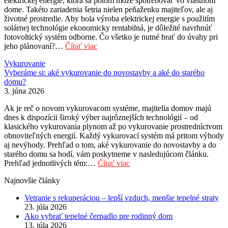
elektrickej energie, ktorá sa potom môže spotrebovať vo vlastnom
dome. Takéto zariadenia šetria nielen peňaženku majiteľov, ale aj
životné prostredie. Aby bola výroba elektrickej energie s použitím
solárnej technológie ekonomicky rentabilná, je dôležité navrhnúť
fotovoltický systém odborne. Čo všetko je nutné brať do úvahy pri
jeho plánovaní?…
Čítať viac
Vykurovanie
Vyberáme si: aké vykurovanie do novostavby a aké do starého
domu?
3. júna 2026
Ak je reč o novom vykurovacom systéme, majitelia domov majú
dnes k dispozícii široký výber najrôznejších technológií – od
klasického vykurovania plynom až po vykurovanie prostredníctvom
obnoviteľných energií. Každý vykurovací systém má pritom výhody
aj nevýhody. Prehľad o tom, aké vykurovanie do novostavby a do
starého domu sa hodí, vám poskytneme v nasledujúcom článku.
Prehľad jednotlivých tém:…
Čítať viac
Najnovšie články
Vetranie s rekuperáciou – lepší vzduch, menšie tepelné straty
23. júla 2026
Ako vybrať tepelné čerpadlo pre rodinný dom
13. júla 2026