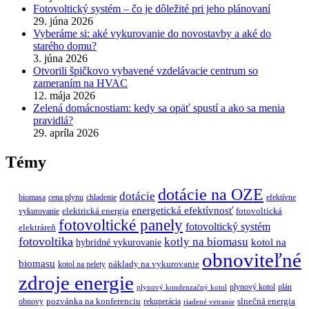
Fotovoltický systém – čo je dôležité pri jeho plánovaní
29. júna 2026
Vyberáme si: aké vykurovanie do novostavby a aké do
starého domu?
3. júna 2026
Otvorili špičkovo vybavené vzdelávacie centrum so
zameraním na HVAC
12. mája 2026
Zelená domácnostiam: kedy sa opäť spustí a ako sa menia
pravidlá?
29. apríla 2026
Témy
dotácie na OZE
dotácie
biomasa
cena plynu
chladenie
efektívne
energetická efektívnosť
elektrická energia
fotovoltická
vykurovanie
fotovoltické panely
fotovoltický systém
elektráreň
fotovoltika
kotly na biomasu
hybridné vykurovanie
kotol na
obnoviteľné
biomasu
náklady na vykurovanie
kotol na pelety
zdroje energie
plynový kotol
plán
plynový kondenzačný kotol
pozvánka na konferenciu
slnečná energia
obnovy
rekuperácia
riadené vetranie