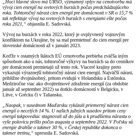
„Hoci hlavné slovo má ÚRSO, významný vplyv na cenotvorbu má
vývoj cien energií na svetových burzách počas predchádzajúceho
roka. Tohtoročný nárast cien energií pre domácnosti v SR o 15,7 %
tak reflektuje vývoj na svetových burzách s energiami ešte počas
roku 2021,“
objasnila E. Sadovská.
Vývoj na burzách v roku 2022, ktorý je ovplyvnený vojnovým
konfliktom na Ukrajine, by sa mal premietnuť do cien energií pre
slovenské domácnosti až v januári 2023.
Keďže v ostatných štátoch EÚ cenotvorba prebieha zväčša iným
spôsobom ako u nás, tohtoročné výkyvy na burzách sa do cenníkov
pre domácnosti premietajú už tento rok. Viaceré krajiny preto
vykazujú výraznejší tohtoročný nárast cien energií. Najväčší nárast,
približne dvojnásobný, pritom evidujú v Holandsku a Estónsku.
Medziročne viac ako dvojtretinové zdraženie energií (za obdobie
január až september 2022) sa dotklo domácností v Belgicku, v
Litve, v Grécku či v Taliansku.
„Naopak, v susednom Maďarsku vykázali priemerný nárast cien
energií o necelých 14 %. U našich južných susedov pritom ceny
energií takpovediac stagnovali až do júla a k prudšiemu nárastu o
vyše polovicu prišlo počas augusta a septembra 2022. V Poľsku sú
energie drahšie o takmer 30 %, v Českej republike dokonca o
takmer tretinu,“
upresnila E. Sadovská.