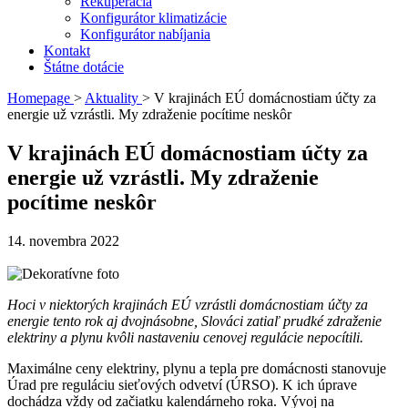
Rekuperácia
Konfigurátor klimatizácie
Konfigurátor nabíjania
Kontakt
Štátne dotácie
Homepage
>
Aktuality
>
V krajinách EÚ domácnostiam účty za
energie už vzrástli. My zdraženie pocítime neskôr
V krajinách EÚ domácnostiam účty za
energie už vzrástli. My zdraženie
pocítime neskôr
14. novembra 2022
Hoci v niektorých krajinách EÚ vzrástli domácnostiam účty za
energie tento rok aj dvojnásobne, Slováci zatiaľ prudké zdraženie
elektriny a plynu kvôli nastaveniu cenovej regulácie nepocítili.
Maximálne ceny elektriny, plynu a tepla pre domácnosti stanovuje
Úrad pre reguláciu sieťových odvetví (ÚRSO). K ich úprave
dochádza vždy od začiatku kalendárneho roka. Vývoj na