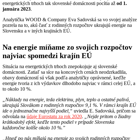
energetických trhoch tak slovenské domácnosti pocítia až
od 1.
januára 2023
.
Analytička WOOD & Company Eva Sadovská sa vo svojej analýze
pozrela na to, akú časť z rodinných rozpočtov ukrajujú energie na
Slovensku a v iných krajinách EÚ.
Na energie míňame zo svojich rozpočtov
najviac spomedzi krajín EÚ
Situácia na energetických trhoch znepokojuje aj slovenské
domácnosti. Zatiaľ sa síce na koncových cenách neodzrkadlila,
obavy domácností sú však podľa analytičky oprávnené, keďže
energie tvoria z ich výdavkov dlhodobo najviac v rámci celej EÚ, a
to okolo 10 %.
„Náklady na energie, teda elektrinu, plyn, teplo a ostatné palivá,
ukrajujú Slovákom z rodinných rozpočtov 9,1 %. V rámci krajín EÚ
ide o jednoznačne najvyšší podiel,“
uviedla E. Sadovská, pričom sa
odvolala na
údaje Eurostatu za rok 2020
.
„Nejde pritom o žiadny
krátkodobý efekt, keďže tento podiel v prípade Slovenska
každoročne kolíše okolo 10 %.”
„Hneď po nás míňajú na energie zo svojich rodinných rozpočtov