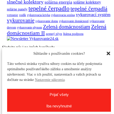
slnečné kolektory
solárna energia
solárne kolektory
tepelné čerpadlo
tepelné čerpadlá
solárne panely
vykurovací systém
vetranie
vodík
vykurovacia krivka
vykurovacia sezóna
vykurovanie
vykurovanie domu
vykurovanie domácností
vykurovanie
Zelená
Zelená domácnostiam
drevom
vykurovanie plynom
domácnostiam II
zemný plyn
štátna podpora
Sledujte nás i na iných kanáloch:
Súhlasíte s používaním cookies?
Viessmann Climate Solutions SK
Facebook
Táto webová stránka využíva súbory cookies na účely poskytnutia
YouTube
optimálneho používateľského zážitku a umožnenie analýzy
návštevnosti. Viac o ich použití, nastaveniach a vašich právach sa
Instagram
dočítate na stránke
Nastavenie súkromia
.
Linkedin
Heizung.de
Prijať všety
Impressum
Ochrana údajov
Iba nevyhnutné
Autorské práva