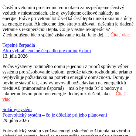
Častým vetraním prostredníctvom okien zabezpečujeme čerstvý
vzduch v miestnostiach, ale aj zvyšujeme celkové náklady na
energie. Práve pri vetraní totiž veľká časť tepla uniká oknami a účty
za energie rastú. Ak chceme tieto straty znižovať, riešením je riadené
vetranie s rekuperáciou tepla. Čo je vlastne rekuperácia?
Zjednodušene ide o spätné získavanie tepla. Je to dej,…
Čítať viac
Tepelné čerpadlá
Ako vybrať tepelné čerpadlo pre rodinný dom
13. júla 2026
Počas výstavby rodinného domu je jednou z priorít správny výber
systému pre zásobovanie teplom, pretože takéto rozhodnutie priamo
ovplyvňuje požiadavku na potrebu energií v domácnosti. Domy je
povinné stavať tak, aby vyhovovali požiadavkám na energetickú
triedu A0 (mimoriadne úsporná) – malo by teda ísť o budovy s
takmer nulovou potrebou energie. Jedným z riešení, ako…
Čítať
viac
Solárny systém
Fotovoltický systém – čo je dôležité pri jeho plánovaní
29. júna 2026
Fotovoltický systém využíva energiu slnečného žiarenia na výrobu