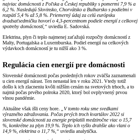
najviac domácnosti z Poľska a Českej republiky s pomermi 7,9 % a
6,2 %. Nasledujú Slovinsko, Chorvátsko a Bulharsko s podielmi v
rozpätí 5,4 % až 5,8 %. Priemerný údaj za celú európsku
dvadsaťsedmičku hovorí o 4,3-percentnom podiele energií z celkovej
spotreby domácností,“
uviedla E. Sadovská.
Elektrina, plyn či teplo najmenej zaťažujú rozpočty domácností z
Malty, Portugalska a Luxemburska. Podiel energií na celkových
výdavkoch domácností je tu nižší ako 3 %.
Regulácia cien energií pre domácnosti
Slovenské domácnosti počas posledných rokov zväčša zaznamenali
u cien energií nárast. Ten nenastal len v roku 2021. Vtedy totiž
došlo k ich zlacneniu kvôli nižším cenám na svetových trhoch, a to
najmä počas prvého polroka 2020, ktorý bol ovplyvnený prvou
vlnou pandémie.
Aktuálne však išli ceny hore.
„V tomto roku sme svedkami
výrazného zdražovania. Počas prvých troch kvartálov 2022 si
slovenské domácnosti za energie priplatili medziročne viac o 15,7
%, konkrétne za plyn 19,9 %. Teplo ich vyšlo drahšie ako vlani o
14,9 %, elektrina o 11,7 %,“
uviedla analytička.