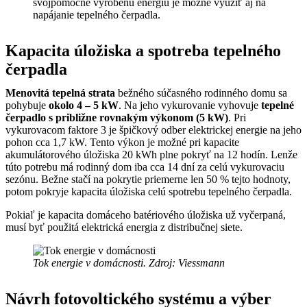
svojpomocne vyrobenú energiu je možné využiť aj na
napájanie tepelného čerpadla.
Kapacita úložiska a spotreba tepelného
čerpadla
Menovitá tepelná strata
bežného súčasného rodinného domu sa
pohybuje
okolo 4 – 5 kW
. Na jeho vykurovanie vyhovuje
tepelné
čerpadlo s približne rovnakým výkonom (5 kW)
. Pri
vykurovacom faktore 3 je špičkový odber elektrickej energie na jeho
pohon cca 1,7 kW. Tento výkon je možné pri kapacite
akumulátorového úložiska 20 kWh plne pokryť na 12 hodín. Lenže
túto potrebu má rodinný dom iba cca 14 dní za celú vykurovaciu
sezónu. Bežne stačí na pokrytie priemerne len 50 % tejto hodnoty,
potom pokryje kapacita úložiska celú spotrebu tepelného čerpadla.
Pokiaľ je kapacita domáceho batériového úložiska už vyčerpaná,
musí byť použitá elektrická energia z distribučnej siete.
Tok energie v domácnosti. Zdroj: Viessmann
Návrh fotovoltického systému a výber