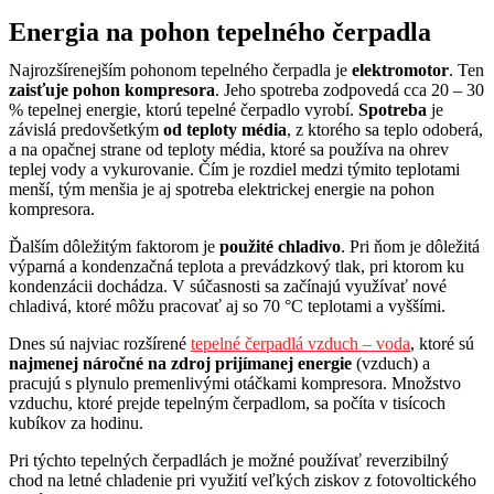
Energia na pohon tepelného čerpadla
Najrozšírenejším pohonom tepelného čerpadla je
elektromotor
. Ten
zaisťuje pohon kompresora
. Jeho spotreba zodpovedá cca 20 – 30
% tepelnej energie, ktorú tepelné čerpadlo vyrobí.
Spotreba
je
závislá predovšetkým
od teploty média
, z ktorého sa teplo odoberá,
a na opačnej strane od teploty média, ktoré sa používa na ohrev
teplej vody a vykurovanie. Čím je rozdiel medzi týmito teplotami
menší, tým menšia je aj spotreba elektrickej energie na pohon
kompresora.
Ďalším dôležitým faktorom je
použité chladivo
. Pri ňom je dôležitá
výparná a kondenzačná teplota a prevádzkový tlak, pri ktorom ku
kondenzácii dochádza. V súčasnosti sa začínajú využívať nové
chladivá, ktoré môžu pracovať aj so 70 °C teplotami a vyššími.
Dnes sú najviac rozšírené
tepelné čerpadlá vzduch – voda
, ktoré sú
najmenej náročné na zdroj prijímanej energie
(vzduch) a
pracujú s plynulo premenlivými otáčkami kompresora. Množstvo
vzduchu, ktoré prejde tepelným čerpadlom, sa počíta v tisícoch
kubíkov za hodinu.
Pri týchto tepelných čerpadlách je možné používať reverzibilný
chod na letné chladenie pri využití veľkých ziskov z fotovoltického