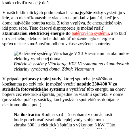
krátku chvíľu za celý deň.
V našich klimatických podmienkach sa
najvyššie zisky
vyskytujú
v
lete
, a to niekoľkonásobne viac ako napríklad v januári, keď je v
dome najväčšia potreba tepla. Z toho vyplýva, že energetické toky
idú proti sebe. Tieto časové disproporcie je možné riešiť
akumuláciou elektrickej energie do
batériového systému
, a to buď
do vlastného, alebo si treba dohodnúť uloženie tejto energie u
správcu siete s možnosťou odberu v čase zvýšenej spotreby.
Batériové systémy Vitocharge VX3 Viessmann na akumulovani
elektriny vyrobenej doma. Zdroj: Viessmann
V prípade
prípravy teplej vody
, ktorej spotreba je väčšinou
konštantná po celý rok, je možné využiť
napätie 230/400 V zo
striedača fotovoltického systému
a využívať túto energiu na ohrev
bojlera cez elektrickú špirálu, prípadne na vlastnú spotrebu v dome
(prevádzka práčky, sušičky, kuchynských spotrebičov, dobíjanie
elektromobilu a pod.).
Na ilustráciu:
Rodina so 4 – 5 osobami v domácnosti
bude potrebovať zásobník teplej vody s objemom
zhruba 300 l a elektrickú špirálu s výkonom 3 kW. Túto