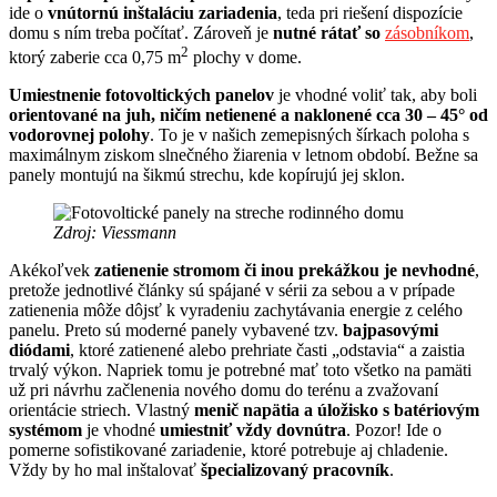
ide o
vnútornú inštaláciu zariadenia
, teda pri riešení dispozície
domu s ním treba počítať. Zároveň je
nutné rátať so
zásobníkom
,
2
ktorý zaberie cca 0,75 m
plochy v dome.
Umiestnenie fotovoltických panelov
je vhodné voliť tak, aby boli
orientované na juh, ničím netienené a naklonené cca 30 – 45° od
vodorovnej polohy
. To je v našich zemepisných šírkach poloha s
maximálnym ziskom slnečného žiarenia v letnom období. Bežne sa
panely montujú na šikmú strechu, kde kopírujú jej sklon.
Zdroj: Viessmann
Akékoľvek
zatienenie stromom či inou prekážkou je nevhodné
,
pretože jednotlivé články sú spájané v sérii za sebou a v prípade
zatienenia môže dôjsť k vyradeniu zachytávania energie z celého
panelu. Preto sú moderné panely vybavené tzv.
bajpasovými
diódami
, ktoré zatienené alebo prehriate časti „odstavia“ a zaistia
trvalý výkon. Napriek tomu je potrebné mať toto všetko na pamäti
už pri návrhu začlenenia nového domu do terénu a zvažovaní
orientácie striech. Vlastný
menič napätia a úložisko s batériovým
systémom
je vhodné
umiestniť vždy dovnútra
. Pozor! Ide o
pomerne sofistikované zariadenie, ktoré potrebuje aj chladenie.
Vždy by ho mal inštalovať
špecializovaný pracovník
.