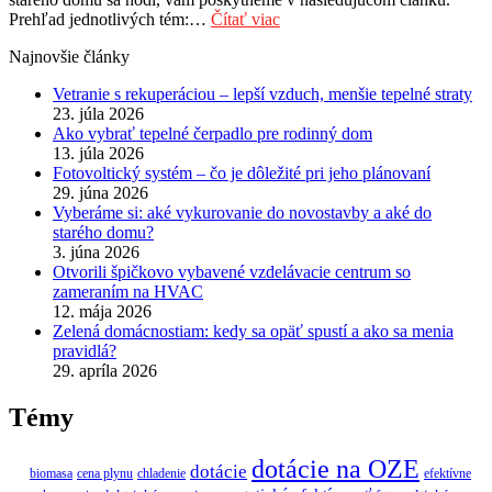
Prehľad jednotlivých tém:…
Čítať viac
Najnovšie články
Vetranie s rekuperáciou – lepší vzduch, menšie tepelné straty
23. júla 2026
Ako vybrať tepelné čerpadlo pre rodinný dom
13. júla 2026
Fotovoltický systém – čo je dôležité pri jeho plánovaní
29. júna 2026
Vyberáme si: aké vykurovanie do novostavby a aké do
starého domu?
3. júna 2026
Otvorili špičkovo vybavené vzdelávacie centrum so
zameraním na HVAC
12. mája 2026
Zelená domácnostiam: kedy sa opäť spustí a ako sa menia
pravidlá?
29. apríla 2026
Témy
dotácie na OZE
dotácie
biomasa
cena plynu
chladenie
efektívne