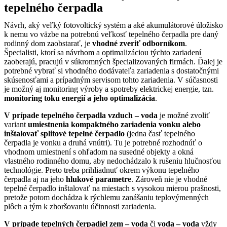
tepelného čerpadla
Návrh, aký veľký fotovoltický systém a aké akumulátorové úložisko
k nemu vo väzbe na potrebnú veľkosť tepelného čerpadla pre daný
rodinný dom zaobstarať, je
vhodné zveriť odborníkom
.
Špecialisti, ktorí sa návrhom a optimalizáciou týchto zariadení
zaoberajú, pracujú v súkromných špecializovaných firmách. Ďalej je
potrebné vybrať si vhodného dodávateľa zariadenia s dostatočnými
skúsenosťami a prípadným servisom tohto zariadenia. V súčasnosti
je možný aj monitoring výroby a spotreby elektrickej energie, tzn.
monitoring toku energií a jeho optimalizácia
.
V prípade tepelného čerpadla vzduch – voda
je možné zvoliť
variant
umiestnenia kompaktného zariadenia vonku alebo
inštalovať splitové tepelné čerpadlo
(jedna časť tepelného
čerpadla je vonku a druhá vnútri). Tu je potrebné rozhodnúť o
vhodnom umiestnení s ohľadom na susedné objekty a okná
vlastného rodinného domu, aby nedochádzalo k rušeniu hlučnosťou
technológie. Preto treba prihliadnuť okrem výkonu tepelného
čerpadla aj na jeho
hlukové parametre
. Zároveň nie je vhodné
tepelné čerpadlo inštalovať na miestach s vysokou mierou prašnosti,
pretože potom dochádza k rýchlemu zanášaniu teplovýmenných
plôch a tým k zhoršovaniu účinnosti zariadenia.
V prípade tepelných čerpadiel zem – voda
či
voda – voda
vždy