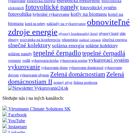
energetická efektívnosť
elektrická energia
fotovoltická
vykurovanie
fotovoltické panely
fotovoltický systém
elektráreň
fotovoltika
kotly na biomasu
hybridné vykurovanie
kotol na
obnoviteľné
biomasu
náklady na vykurovanie
kotol na pelety
zdroje energie
plynový kotol
plán
plynový kondenzačný kotol
pozvánka na konferenciu
slnečná energia
obnovy
rekuperácia
riadené vetranie
slnečné kolektory
solárna energia
solárne kolektory
tepelné čerpadlo
tepelné čerpadlá
solárne panely
vykurovací systém
vetranie
vodík
vykurovacia krivka
vykurovacia sezóna
vykurovanie
vykurovanie domu
vykurovanie domácností
vykurovanie
Zelená
Zelená domácnostiam
drevom
vykurovanie plynom
domácnostiam II
zemný plyn
štátna podpora
Sledujte nás i na iných kanáloch:
Viessmann Climate Solutions SK
Facebook
YouTube
Instagram
Linkedin