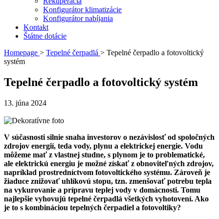
Rekuperácia
Konfigurátor klimatizácie
Konfigurátor nabíjania
Kontakt
Štátne dotácie
Homepage
>
Tepelné čerpadlá
>
Tepelné čerpadlo a fotovoltický
systém
Tepelné čerpadlo a fotovoltický systém
13. júna 2024
V súčasnosti silnie snaha investorov o nezávislosť od spoločných
zdrojov energií, teda vody, plynu a elektrickej energie. Vodu
môžeme mať z vlastnej studne, s plynom je to problematické,
ale elektrickú energiu je možné získať z obnoviteľných zdrojov,
napríklad prostredníctvom fotovoltického systému. Zároveň je
žiaduce znižovať uhlíkovú stopu, tzn. zmenšovať potrebu tepla
na vykurovanie a prípravu teplej vody v domácnosti. Tomu
najlepšie vyhovujú tepelné čerpadlá všetkých vyhotovení. Ako
je to s kombináciou tepelných čerpadiel a fotovoltiky?