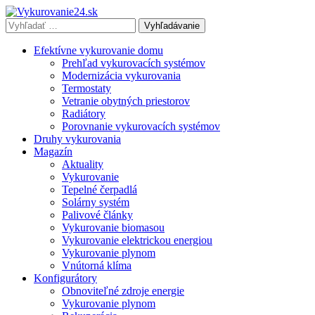
Vyhľadávať
výraz:
Efektívne vykurovanie domu
Prehľad vykurovacích systémov
Modernizácia vykurovania
Termostaty
Vetranie obytných priestorov
Radiátory
Porovnanie vykurovacích systémov
Druhy vykurovania
Magazín
Aktuality
Vykurovanie
Tepelné čerpadlá
Solárny systém
Palivové články
Vykurovanie biomasou
Vykurovanie elektrickou energiou
Vykurovanie plynom
Vnútorná klíma
Konfigurátory
Obnoviteľné zdroje energie
Vykurovanie plynom