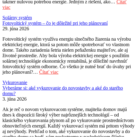
takmer nulovou potrebou energie. Jedným z riešení, ako…
Čítať
viac
Solárny systém
Fotovoltický systém – čo je dôležité pri jeho plánovaní
29. júna 2026
Fotovoltický systém využíva energiu slnečného žiarenia na výrobu
elektrickej energie, ktorá sa potom môže spotrebovať vo vlastnom
dome. Takéto zariadenia šetria nielen peňaženku majiteľov, ale aj
životné prostredie. Aby bola výroba elektrickej energie s použitím
solárnej technológie ekonomicky rentabilná, je dôležité navrhnúť
fotovoltický systém odborne. Čo všetko je nutné brať do úvahy pri
jeho plánovaní?…
Čítať viac
Vykurovanie
Vyberáme si: aké vykurovanie do novostavby a aké do starého
domu?
3. júna 2026
Ak je reč o novom vykurovacom systéme, majitelia domov majú
dnes k dispozícii široký výber najrôznejších technológií – od
klasického vykurovania plynom až po vykurovanie prostredníctvom
obnoviteľných energií. Každý vykurovací systém má pritom výhody
aj nevýhody. Prehľad o tom, aké vykurovanie do novostavby a do
starého domu sa hodí, vám poskytneme v nasledujúcom článku.