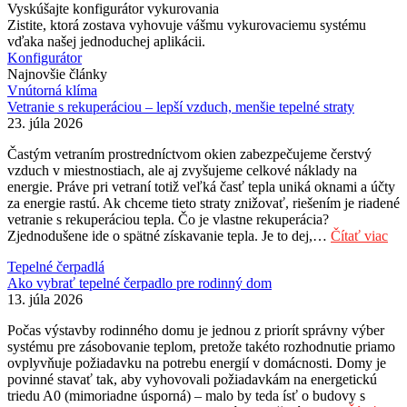
Vyskúšajte konfigurátor vykurovania
Zistite, ktorá zostava vyhovuje vášmu vykurovaciemu systému
vďaka našej jednoduchej aplikácii.
Konfigurátor
Najnovšie články
Vnútorná klíma
Vetranie s rekuperáciou – lepší vzduch, menšie tepelné straty
23. júla 2026
Častým vetraním prostredníctvom okien zabezpečujeme čerstvý
vzduch v miestnostiach, ale aj zvyšujeme celkové náklady na
energie. Práve pri vetraní totiž veľká časť tepla uniká oknami a účty
za energie rastú. Ak chceme tieto straty znižovať, riešením je riadené
vetranie s rekuperáciou tepla. Čo je vlastne rekuperácia?
Zjednodušene ide o spätné získavanie tepla. Je to dej,…
Čítať viac
Tepelné čerpadlá
Ako vybrať tepelné čerpadlo pre rodinný dom
13. júla 2026
Počas výstavby rodinného domu je jednou z priorít správny výber
systému pre zásobovanie teplom, pretože takéto rozhodnutie priamo
ovplyvňuje požiadavku na potrebu energií v domácnosti. Domy je
povinné stavať tak, aby vyhovovali požiadavkám na energetickú
triedu A0 (mimoriadne úsporná) – malo by teda ísť o budovy s