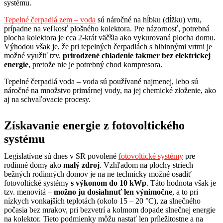
systému.
Tepelné čerpadlá zem – voda
sú náročné na hĺbku (dĺžku) vrtu,
prípadne na veľkosť plošného kolektora. Pre názornosť, potrebná
plocha kolektora je cca 2-krát väčšia ako vykurovaná plocha domu.
Výhodou však je, že pri tepelných čerpadlách s hlbinnými vrtmi je
možné využiť tzv.
prirodzené chladenie takmer bez elektrickej
energie
, pretože nie je potrebný chod kompresora.
Tepelné čerpadlá voda – voda sú používané najmenej, lebo sú
náročné na množstvo primárnej vody, na jej chemické zloženie, ako
aj na schvaľovacie procesy.
Získavanie energie z fotovoltického
systému
Legislatívne sú dnes v SR povolené
fotovoltické systémy
pre
rodinné domy ako
malý zdroj
. Vzhľadom na plochy striech
bežných rodinných domov je na ne technicky možné osadiť
fotovoltické systémy
s výkonom do 10 kWp
. Táto hodnota však je
tzv. menovitá –
možno ju dosiahnuť len výnimočne
, a to pri
nízkych vonkajších teplotách (okolo 15 – 20 °C), za slnečného
počasia bez mrakov, pri bezvetrí a kolmom dopade slnečnej energie
na kolektor. Tieto podmienky môžu nastať len príležitostne a na