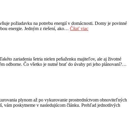
yvňuje požiadavku na potrebu energií v domácnosti. Domy je povinné
rebou energie. Jedným z riešení, ako…
Čítať viac
kéto zariadenia šetria nielen peňaženku majiteľov, ale aj životné
ystém odborne. Čo všetko je nutné brať do úvahy pri jeho plánovaní?…
vykurovania plynom až po vykurovanie prostredníctvom obnoviteľných
dí, vám poskytneme v nasledujúcom článku. Prehľad jednotlivých