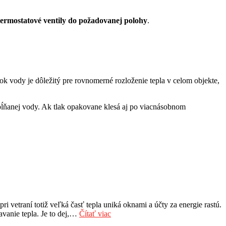
termostatové ventily do požadovanej polohy
.
k vody je dôležitý pre rovnomerné rozloženie tepla v celom objekte,
pĺňanej vody. Ak tlak opakovane klesá aj po viacnásobnom
 vetraní totiž veľká časť tepla uniká oknami a účty za energie rastú.
avanie tepla. Je to dej,…
Čítať viac