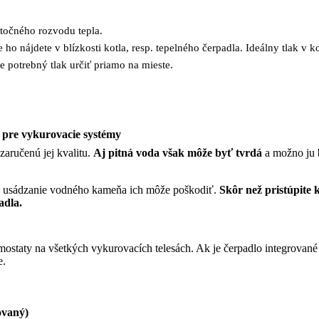
točného rozvodu tepla.
 nájdete v blízkosti kotla, resp. tepelného čerpadla. Ideálny tlak v k
e potrebný tlak určiť priamo na mieste.
 pre vykurovacie systémy
zaručenú jej kvalitu.
Aj pitná voda však môže byť tvrdá
a možno ju b
é a usádzanie vodného kameňa ich môže poškodiť.
Skôr než pristúpite 
adla.
ostaty na všetkých vykurovacích telesách. Ak je čerpadlo integrované 
e.
ovaný)