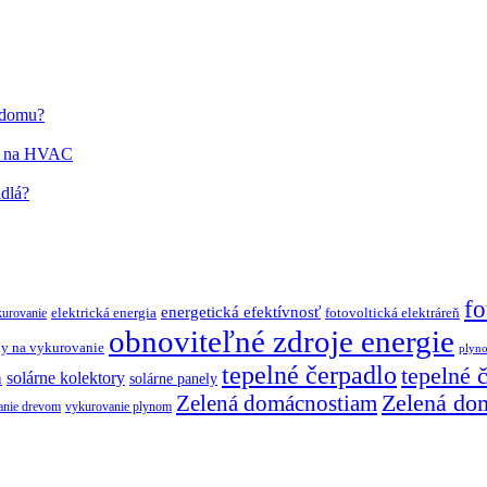
o domu?
ím na HVAC
idlá?
fo
energetická efektívnosť
elektrická energia
fotovoltická elektráreň
kurovanie
obnoviteľné zdroje energie
y na vykurovanie
plyn
tepelné čerpadlo
tepelné 
a
solárne kolektory
solárne panely
Zelená do
Zelená domácnostiam
anie drevom
vykurovanie plynom