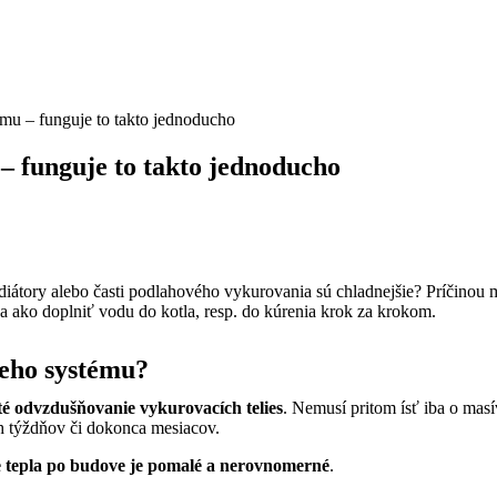
mu – funguje to takto jednoducho
– funguje to takto jednoducho
iátory alebo časti podlahového vykurovania sú chladnejšie? Príčinou môž
a ako doplniť vodu do kotla, resp. do kúrenia krok za krokom.
ieho systému?
té odvzdušňovanie vykurovacích telies
. Nemusí pritom ísť iba o ma
h týždňov či dokonca mesiacov.
 tepla po budove je pomalé a nerovnomerné
.