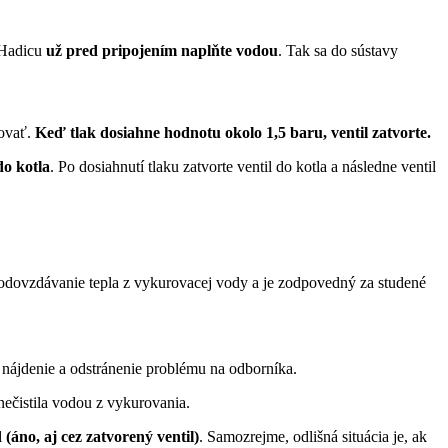
 Hadicu
už pred pripojením naplňte vodou
. Tak sa do sústavy
šovať.
Keď tlak dosiahne hodnotu okolo 1,5 baru, ventil zatvorte.
do kotla
. Po dosiahnutí tlaku zatvorte ventil do kotla a následne ventil
dovzdávanie tepla z vykurovacej vody a je zodpovedný za studené
 nájdenie a odstránenie problému na odborníka.
znečistila vodou z vykurovania.
áno, aj cez zatvorený ventil)
. Samozrejme, odlišná situácia je, ak