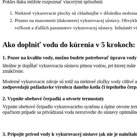
Pokles tlaku môžete rozpoznať viacerými spôsobmi:
Niektoré vykurovacie plochy sú chladnejšie v dôsledku nedosta
Priamo na manometri (tlakomere) vykurovacej sústavy. Obvykle ho
veľkosti a ďalších parametrov vykurovacej sústavy. Inštalatér vi
Ako doplniť vodu do kúrenia v 5 krokoch:
1. Pozor na kvalitu vody, možno budete potrebovať úpravu vody
Ideálne je dopĺňať vykurovaciu sústavu pitnou vodou, pri ktorej máte 
zmäkčenie.
Moderné vykurovacie zdroje sú totiž na niektoré zložky vody citliv
zodpovedajú požiadavke výrobcu daného kotla či tepelného čerp
2. Vypnite obehové čerpadlá a otvorte termostaty
Vypnite obehové čerpadlo vykurovacieho systému a úplne otvorte term
opačnom prípade sa privádzaná voda nerozvedie do sústavy optimáln
3. Pripojte prívod vody k vykurovacej sústave (ak nie je nainštal