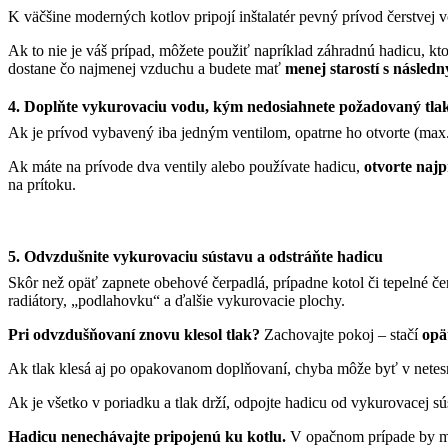
K väčšine moderných kotlov pripojí inštalatér pevný prívod čerstvej 
Ak to nie je váš prípad, môžete použiť napríklad záhradnú hadicu, kt
dostane čo najmenej vzduchu a budete mať
menej starostí s násle
4. Doplňte vykurovaciu vodu, kým nedosiahnete požadovaný tla
Ak je prívod vybavený iba jedným ventilom, opatrne ho otvorte (max.
Ak máte na prívode dva ventily alebo používate hadicu,
otvorte najp
na prítoku.
5. Odvzdušnite vykurovaciu sústavu a odstráňte hadicu
Skôr než opäť zapnete obehové čerpadlá, prípadne kotol či tepelné č
radiátory, „podlahovku“ a ďalšie vykurovacie plochy.
Pri odvzdušňovaní znovu klesol tlak?
Zachovajte pokoj – stačí
opä
Ak tlak klesá aj po opakovanom doplňovaní, chyba môže byť v netesn
Ak je všetko v poriadku a tlak drží, odpojte hadicu od vykurovacej sús
Hadicu nenechávajte pripojenú ku kotlu.
V opačnom prípade by 