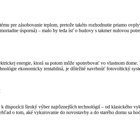
stému pre zásobovanie teplom, pretože takéto rozhodnutie priamo ovpl
imoriadne úsporná) – malo by teda ísť o budovy s takmer nulovou pot
ktrickej energie, ktorá sa potom môže spotrebovať vo vlastnom dome. Ta
technológie ekonomicky rentabilná, je dôležité navrhnúť fotovoltický s
?
 dispozícii široký výber najrôznejších technológií – od klasického 
ehľad o tom, aké vykurovanie do novostavby a do starého domu sa ho