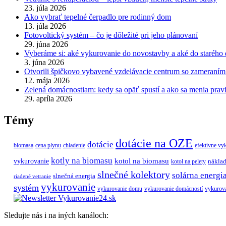
23. júla 2026
Ako vybrať tepelné čerpadlo pre rodinný dom
13. júla 2026
Fotovoltický systém – čo je dôležité pri jeho plánovaní
29. júna 2026
Vyberáme si: aké vykurovanie do novostavby a aké do staréh
3. júna 2026
Otvorili špičkovo vybavené vzdelávacie centrum so zameran
12. mája 2026
Zelená domácnostiam: kedy sa opäť spustí a ako sa menia prav
29. apríla 2026
Témy
dotácie na OZE
dotácie
biomasa
cena plynu
chladenie
efektívne vy
kotly na biomasu
vykurovanie
kotol na biomasu
náklad
kotol na pelety
slnečné kolektory
solárna energi
slnečná energia
riadené vetranie
vykurovanie
systém
vykurovanie domu
vykurovanie domácností
vykurov
Sledujte nás i na iných kanáloch: