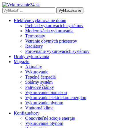
Vyhľadávať
výraz:
Efektívne vykurovanie domu
Prehľad vykurovacích systémov
Modernizácia vykurovania
Termostaty
Vetranie obytných priestorov
Radiátory
Porovnanie vykurovacích systémov
Druhy vykurovania
Magazín
Aktuality
Vykurovanie
Tepelné čerpadlá
Solárny systém
Palivové články
Vykurovanie biomasou
Vykurovanie elektrickou energiou
Vykurovanie plynom
Vnútorná klíma
Konfigurátory
Obnoviteľné zdroje energie
Vykurovanie plynom