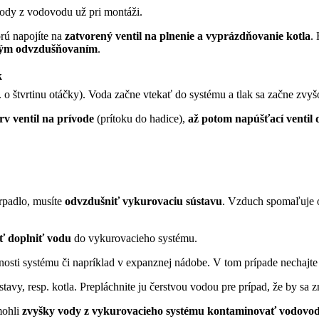
vody z vodovodu už pri montáži.
orú napojíte na
zatvorený ventil na plnenie a vyprázdňovanie kotla
.
dným odvzdušňovaním
.
k
 o štvrtinu otáčky). Voda začne vtekať do systému a tlak sa začne zvy
rv ventil na prívode
(prítoku do hadice),
až potom napúšťací ventil 
erpadlo, musíte
odvzdušniť vykurovaciu sústavu
. Vzduch spomaľuje o
ť doplniť vodu
do vykurovacieho systému.
osti systému či napríklad v expanznej nádobe. V tom prípade nechajte
tavy, resp. kotla. Prepláchnite ju čerstvou vodou pre prípad, že by sa 
mohli
zvyšky vody z vykurovacieho systému kontaminovať vodovod (