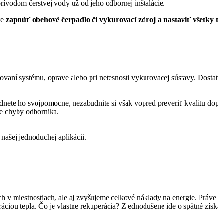
prívodom čerstvej vody už od jeho odbornej inštalácie.
te
zapnúť obehové čerpadlo či vykurovací zdroj a nastaviť všetky 
ní systému, oprave alebo pri netesnosti vykurovacej sústavy. Dostato
ádnete ho svojpomocne, nezabudnite si však vopred preveriť kvalitu do
ie chyby odborníka.
ašej jednoduchej aplikácii.
 miestnostiach, ale aj zvyšujeme celkové náklady na energie. Práve pri
eráciou tepla. Čo je vlastne rekuperácia? Zjednodušene ide o spätné získ