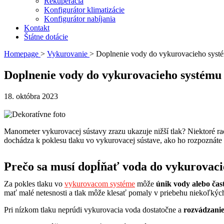
Rekuperácia
Konfigurátor klimatizácie
Konfigurátor nabíjania
Kontakt
Štátne dotácie
Homepage
>
Vykurovanie
>
Doplnenie vody do vykurovacieho systé
Doplnenie vody do vykurovacieho systému 
18. októbra 2023
Manometer vykurovacej sústavy zrazu ukazuje nižší tlak? Niektoré rad
dochádza k poklesu tlaku vo vykurovacej sústave, ako ho rozpoznáte 
Prečo sa musí dopĺňať voda do vykurovac
Za pokles tlaku vo
vykurovacom systéme
môže
únik vody alebo čas
mať malé netesnosti a tlak môže klesať pomaly v priebehu niekoľkýc
Pri nízkom tlaku neprúdi vykurovacia voda dostatočne a
rozvádzanie