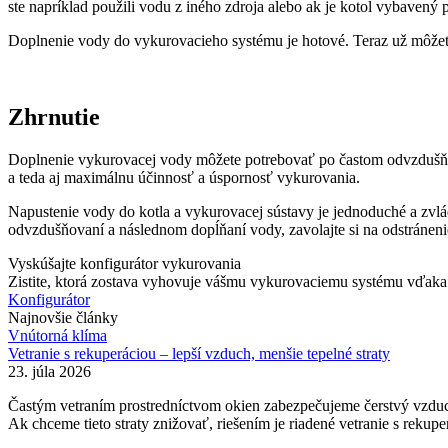
ste napríklad použili vodu z iného zdroja alebo ak je kotol vybavený 
Doplnenie vody do vykurovacieho systému je hotové. Teraz už môže
Zhrnutie
Doplnenie vykurovacej vody môžete potrebovať po častom odvzdušňova
a teda aj maximálnu účinnosť a úspornosť vykurovania.
Napustenie vody do kotla a vykurovacej sústavy je jednoduché a zvl
odvzdušňovaní a následnom dopĺňaní vody, zavolajte si na odstránen
Vyskúšajte konfigurátor vykurovania
Zistite, ktorá zostava vyhovuje vášmu vykurovaciemu systému vďaka n
Konfigurátor
Najnovšie články
Vnútorná klíma
Vetranie s rekuperáciou – lepší vzduch, menšie tepelné straty
23. júla 2026
Častým vetraním prostredníctvom okien zabezpečujeme čerstvý vzduch v
Ak chceme tieto straty znižovať, riešením je riadené vetranie s rekup