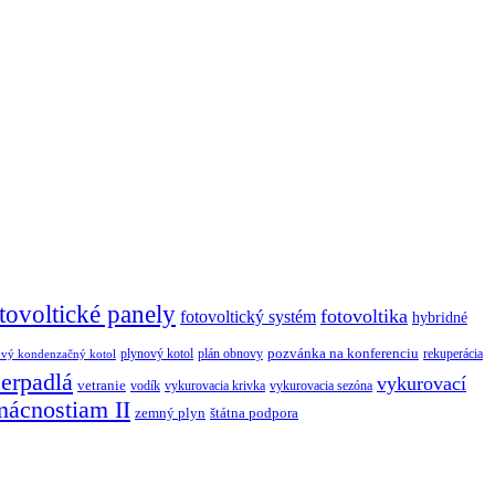
tovoltické panely
fotovoltika
fotovoltický systém
hybridné
pozvánka na konferenciu
plynový kotol
plán obnovy
rekuperácia
ový kondenzačný kotol
čerpadlá
vykurovací
vetranie
vodík
vykurovacia krivka
vykurovacia sezóna
mácnostiam II
zemný plyn
štátna podpora