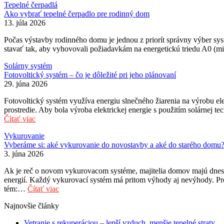
Tepelné čerpadlá
Ako vybrať tepelné čerpadlo pre rodinný dom
13. júla 2026
Počas výstavby rodinného domu je jednou z priorít správny výber sy
stavať tak, aby vyhovovali požiadavkám na energetickú triedu A0 (m
Solárny systém
Fotovoltický systém – čo je dôležité pri jeho plánovaní
29. júna 2026
Fotovoltický systém využíva energiu slnečného žiarenia na výrobu ele
prostredie. Aby bola výroba elektrickej energie s použitím solárnej 
Čítať viac
Vykurovanie
Vyberáme si: aké vykurovanie do novostavby a aké do starého domu
3. júna 2026
Ak je reč o novom vykurovacom systéme, majitelia domov majú dnes k
energií. Každý vykurovací systém má pritom výhody aj nevýhody. Pr
tém:…
Čítať viac
Najnovšie články
Vetranie s rekuperáciou – lepší vzduch, menšie tepelné straty