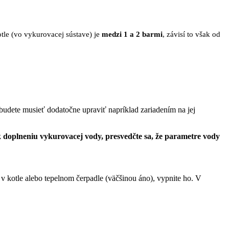
otle (vo vykurovacej sústave) je
medzi 1 a 2 barmi
, závisí to však od
udete musieť dodatočne upraviť napríklad zariadením na jej
k doplneniu vykurovacej vody, presvedčte sa, že parametre vody
v kotle alebo tepelnom čerpadle (väčšinou áno), vypnite ho. V