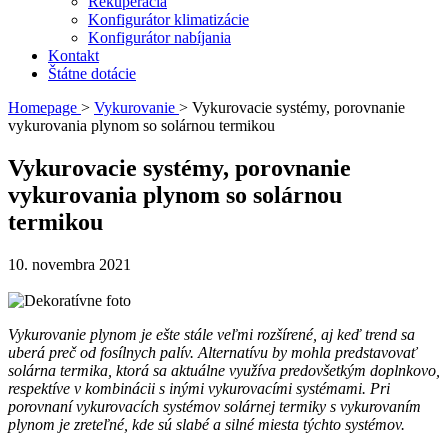
Rekuperácia
Konfigurátor klimatizácie
Konfigurátor nabíjania
Kontakt
Štátne dotácie
Homepage
>
Vykurovanie
>
Vykurovacie systémy, porovnanie
vykurovania plynom so solárnou termikou
Vykurovacie systémy, porovnanie
vykurovania plynom so solárnou
termikou
10. novembra 2021
Vykurovanie plynom je
ešte stále veľmi rozšírené, aj keď trend sa
uberá preč od fosílnych palív. Alternatívu by mohla predstavovať
solárna termika, ktorá sa aktuálne využíva predovšetkým doplnkovo,
respektíve v kombinácii s inými vykurovacími systémami.
Pri
porovnaní vykurovacích systémov
solárnej termiky s vykurovaním
plynom je zreteľné, kde sú slabé a silné miesta týchto systémov.