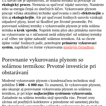
Už dávno nie je tajomstvom, že solárna termika sa považuje za
ekologický proces
. Nemusia sa spaľovať nijaké suroviny. Namiesto
toho sa energia čerpá zo slnečných lúčov. Vykurovanie plynom
pracuje vďaka aktuálnej technike spaľovania o niečo
efektívnejšie
a
tým aj
ekologickejšie
. Ale pri spaľovaní fosílnych surovín vznikajú
odpadové plyny, ktoré sú škodlivé pre životné prostredie. Pri
porovnaní solárnej termiky s vykurovaním plynom je teda solárna
termika
o krok vpredu
. Napriek tomu
plyn
ako primárna surovina
na vykurovanie sa v súčasnosti nedá odmyslieť od solárnej termiky
a už vôbec nie úplne nahradiť solárnou termikou. Ak sa chcete
úplne vzdať fosílnych palív, potrebujete
primárny vykurovací
systém
, napríklad vo forme vykurovania
tepelným čerpadlom
.
Porovnanie vykurovania plynom so
solárnou termikou: Prvotné investície pri
obstarávaní
Moderné vykurovanie plynom s kondenzačnou technikou stojí
približne
5 000 – 6 000 eur.
To znamená, že vykurovanie plynom,
ako ukazuje aj porovnanie vykurovania plynom so solárnou
termikou, je pri kúpe
najlacnejším systémom vykurovania
.
Zariadenie na solárnu termiku stojí spravidla viac. Presné ceny
závisia od použitých kolektorov a prirodzene od samotnej plochy.