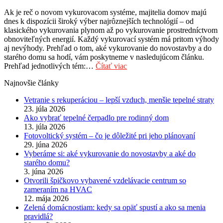
Ak je reč o novom vykurovacom systéme, majitelia domov majú
dnes k dispozícii široký výber najrôznejších technológií – od
klasického vykurovania plynom až po vykurovanie prostredníctvom
obnoviteľných energií. Každý vykurovací systém má pritom výhody
aj nevýhody. Prehľad o tom, aké vykurovanie do novostavby a do
starého domu sa hodí, vám poskytneme v nasledujúcom článku.
Prehľad jednotlivých tém:…
Čítať viac
Najnovšie články
Vetranie s rekuperáciou – lepší vzduch, menšie tepelné straty
23. júla 2026
Ako vybrať tepelné čerpadlo pre rodinný dom
13. júla 2026
Fotovoltický systém – čo je dôležité pri jeho plánovaní
29. júna 2026
Vyberáme si: aké vykurovanie do novostavby a aké do
starého domu?
3. júna 2026
Otvorili špičkovo vybavené vzdelávacie centrum so
zameraním na HVAC
12. mája 2026
Zelená domácnostiam: kedy sa opäť spustí a ako sa menia
pravidlá?