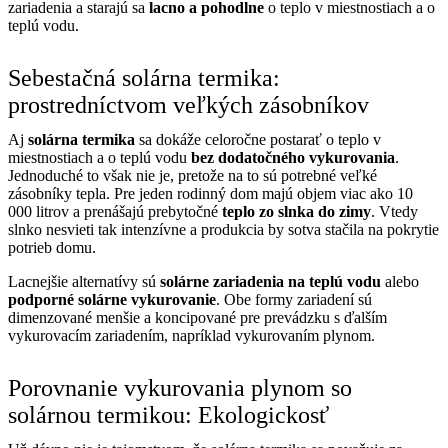
zariadenia a starajú sa
lacno a pohodlne
o teplo v miestnostiach a o
teplú vodu.
Sebestačná solárna termika:
prostredníctvom veľkých zásobníkov
Aj
solárna termika
sa dokáže celoročne postarať o teplo v
miestnostiach a o teplú vodu
bez dodatočného vykurovania
.
Jednoduché to však nie je, pretože na to sú potrebné veľké
zásobníky tepla. Pre jeden rodinný dom majú objem viac ako 10
000 litrov a prenášajú prebytočné
teplo zo slnka do zimy
. Vtedy
slnko nesvieti tak intenzívne a produkcia by sotva stačila na pokrytie
potrieb domu.
Lacnejšie alternatívy sú
solárne zariadenia na teplú vodu
alebo
podporné solárne vykurovanie
. Obe formy zariadení sú
dimenzované menšie a koncipované pre prevádzku s ďalším
vykurovacím zariadením, napríklad vykurovaním plynom.
Porovnanie vykurovania plynom so
solárnou termikou: Ekologickosť