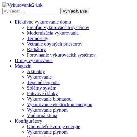
Vyhľadávať
výraz:
Efektívne vykurovanie domu
Prehľad vykurovacích systémov
Modernizácia vykurovania
Termostaty
Vetranie obytných priestorov
Radiátory
Porovnanie vykurovacích systémov
Druhy vykurovania
Magazín
Aktuality
Vykurovanie
Tepelné čerpadlá
Solárny systém
Palivové články
Vykurovanie biomasou
Vykurovanie elektrickou energiou
Vykurovanie plynom
Vnútorná klíma
Konfigurátory
Obnoviteľné zdroje energie
Vykurovanie plynom