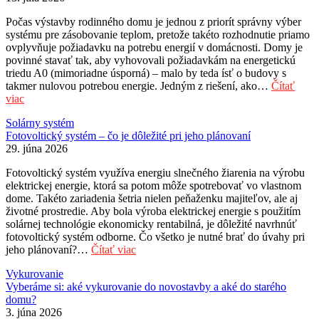
Počas výstavby rodinného domu je jednou z priorít správny výber
systému pre zásobovanie teplom, pretože takéto rozhodnutie priamo
ovplyvňuje požiadavku na potrebu energií v domácnosti. Domy je
povinné stavať tak, aby vyhovovali požiadavkám na energetickú
triedu A0 (mimoriadne úsporná) – malo by teda ísť o budovy s
takmer nulovou potrebou energie. Jedným z riešení, ako…
Čítať
viac
Solárny systém
Fotovoltický systém – čo je dôležité pri jeho plánovaní
29. júna 2026
Fotovoltický systém využíva energiu slnečného žiarenia na výrobu
elektrickej energie, ktorá sa potom môže spotrebovať vo vlastnom
dome. Takéto zariadenia šetria nielen peňaženku majiteľov, ale aj
životné prostredie. Aby bola výroba elektrickej energie s použitím
solárnej technológie ekonomicky rentabilná, je dôležité navrhnúť
fotovoltický systém odborne. Čo všetko je nutné brať do úvahy pri
jeho plánovaní?…
Čítať viac
Vykurovanie
Vyberáme si: aké vykurovanie do novostavby a aké do starého
domu?
3. júna 2026