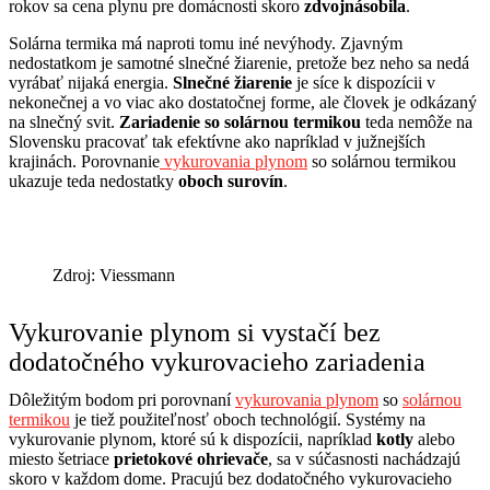
rokov sa cena plynu pre domácnosti skoro
zdvojnásobila
.
Solárna termika má naproti tomu iné nevýhody. Zjavným
nedostatkom je samotné slnečné žiarenie, pretože bez neho sa nedá
vyrábať nijaká energia.
Slnečné žiarenie
je síce k dispozícii v
nekonečnej a vo viac ako dostatočnej forme, ale človek je odkázaný
na slnečný svit.
Zariadenie so solárnou termikou
teda nemôže na
Slovensku pracovať tak efektívne ako napríklad v južnejších
krajinách. Porovnanie
vykurovania plynom
so solárnou termikou
ukazuje teda nedostatky
oboch surovín
.
Zdroj: Viessmann
Vykurovanie plynom si vystačí bez
dodatočného vykurovacieho zariadenia
Dôležitým bodom pri porovnaní
vykurovania plynom
so
solárnou
termikou
je tiež použiteľnosť oboch technológií. Systémy na
vykurovanie plynom, ktoré sú k dispozícii, napríklad
kotly
alebo
miesto šetriace
prietokové ohrievače
, sa v súčasnosti nachádzajú
skoro v každom dome. Pracujú bez dodatočného vykurovacieho