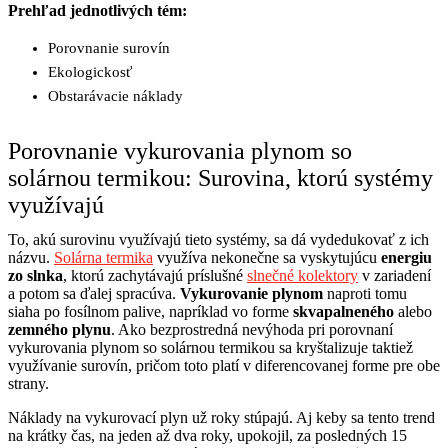
Prehľad jednotlivých tém:
Porovnanie surovín
Ekologickosť
Obstarávacie náklady
Porovnanie vykurovania plynom so
solárnou termikou: Surovina, ktorú systémy
využívajú
To, akú surovinu využívajú tieto systémy, sa dá vydedukovať z ich
názvu.
Solárna termika
využíva nekonečne sa vyskytujúcu
energiu
zo slnka
, ktorú zachytávajú príslušné
slnečné kolektory
v zariadení
a potom sa ďalej spracúva.
Vykurovanie plynom
naproti tomu
siaha po fosílnom palive, napríklad vo forme
skvapalneného
alebo
zemného plynu
. Ako bezprostredná nevýhoda pri porovnaní
vykurovania plynom so solárnou termikou sa kryštalizuje taktiež
využívanie surovín, pričom toto platí v diferencovanej forme pre obe
strany.
Náklady na vykurovací plyn
už roky stúpajú. Aj keby sa tento trend
na krátky čas, na jeden až dva roky, upokojil, za posledných 15