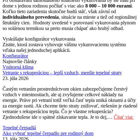
Pri obstarávaní samostatného solárneho vykurovania by ste mali pri
dome s jednou rodinou počítať s viac ako
8 000 – 10 000 eurami
.
Koľko tieto zariadenia skutočne budú stáť, však závisí od
individuálneho prevedenia
, situácie na mieste a tiež od regionálnej
štruktúry cien. Hodnoty uvedené v porovnaní vykurovania plynom
so solárnou termikou sa preto musia chápať ako hrubý odhad.
Vyskúšajte konfigurátor vykurovania
Zistite, ktorá zostava vyhovuje vášmu vykurovaciemu systému
vďaka našej jednoduchej aplikácii.
Konfigurátor
Najnovšie články
Vnútorná klíma
Vetranie s rekuperáciou – lepší vzduch, menšie tepelné straty
23. júla 2026
Častým vetraním prostredníctvom okien zabezpečujeme čerstvý
vzduch v miestnostiach, ale aj zvyšujeme celkové náklady na
energie. Práve pri vetraní totiž veľká časť tepla uniká oknami a účty
za energie rastú. Ak chceme tieto straty znižovať, riešením je riadené
vetranie s rekuperáciou tepla. Čo je vlastne rekuperácia?
Zjednodušene ide o spätné získavanie tepla. Je to dej,…
Čítať viac
Tepelné čerpadlá
Ako vybrať tepelné čerpadlo pre rodinný dom
13. júla 2026