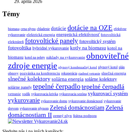
29. apríla 2026
Témy
dotácie na OZE
dotácie
biomasa
cena plynu
chladenie
efektívne
energetická efektívnosť
elektrická energia
fotovoltická
vykurovanie
fotovoltické panely
fotovoltický systém
elektráreň
fotovoltika
kotly na biomasu
hybridné vykurovanie
kotol na
obnoviteľné
biomasu
náklady na vykurovanie
kotol na pelety
zdroje energie
plynový kotol
plán
plynový kondenzačný kotol
pozvánka na konferenciu
slnečná energia
obnovy
rekuperácia
riadené vetranie
slnečné kolektory
solárna energia
solárne kolektory
tepelné čerpadlo
tepelné čerpadlá
solárne panely
vykurovací systém
vetranie
vodík
vykurovacia krivka
vykurovacia sezóna
vykurovanie
vykurovanie domu
vykurovanie domácností
vykurovanie
Zelená
Zelená domácnostiam
drevom
vykurovanie plynom
domácnostiam II
zemný plyn
štátna podpora
Sledujte nás i na iných kanáloch: