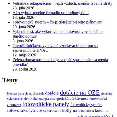
Vetranie s rekuperáciou – lepší vzduch, menšie tepelné straty
23. júla 2026
Ako vybrať tepelné čerpadlo pre rodinný dom
13. júla 2026
Fotovoltický systém – čo je dôležité pri jeho plánovaní
29. júna 2026
Vyberáme si: aké vykurovanie do novostavby a aké do
starého domu?
3. júna 2026
Otvorili špičkovo vybavené vzdelávacie centrum so
zameraním na HVAC
12. mája 2026
Zelená domácnostiam: kedy sa opäť spustí a ako sa menia
pravidlá?
29. apríla 2026
Témy
dotácie na OZE
dotácie
biomasa
cena plynu
chladenie
efektívne
energetická efektívnosť
elektrická energia
fotovoltická
vykurovanie
fotovoltické panely
fotovoltický systém
elektráreň
fotovoltika
kotly na biomasu
hybridné vykurovanie
kotol na