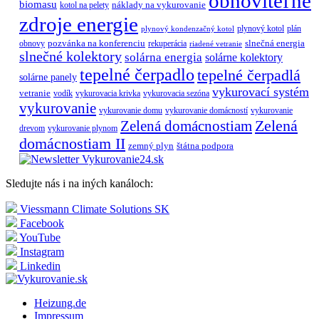
obnoviteľné
biomasu
náklady na vykurovanie
kotol na pelety
zdroje energie
plynový kotol
plán
plynový kondenzačný kotol
pozvánka na konferenciu
slnečná energia
obnovy
rekuperácia
riadené vetranie
slnečné kolektory
solárna energia
solárne kolektory
tepelné čerpadlo
tepelné čerpadlá
solárne panely
vykurovací systém
vetranie
vodík
vykurovacia krivka
vykurovacia sezóna
vykurovanie
vykurovanie domu
vykurovanie domácností
vykurovanie
Zelená
Zelená domácnostiam
drevom
vykurovanie plynom
domácnostiam II
zemný plyn
štátna podpora
Sledujte nás i na iných kanáloch:
Viessmann Climate Solutions SK
Facebook
YouTube
Instagram
Linkedin
Heizung.de
Impressum