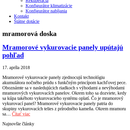
Rekuperácia
Konfigurátor klimatizácie
Konfigurátor nabíjania
Kontakt
Štátne dotácie
mramorová doska
Mramorové vykurovacie panely upútajú
pohľad
17. apríla 2018
Mramorové vykurovacie panely zjednocujú technológiu
akumulátora nočného prúdu s funkčným princípom kachľovej pece.
Oboznámte sa v nasledujúcich riadkoch s výhodami a nevýhodami
mramorových vykurovacích panelov. Okrem toho sa dozviete, kedy
sa kúpa takéhoto vykurovacieho systému oplatí. Čo je mramorový
vykurovací panel? Mramorové vykurovacie panely patria do
skupiny vykurovacích telies z prírodného kameňa. Okrem mramoru
sa…
Čítať viac
Najnovšie články