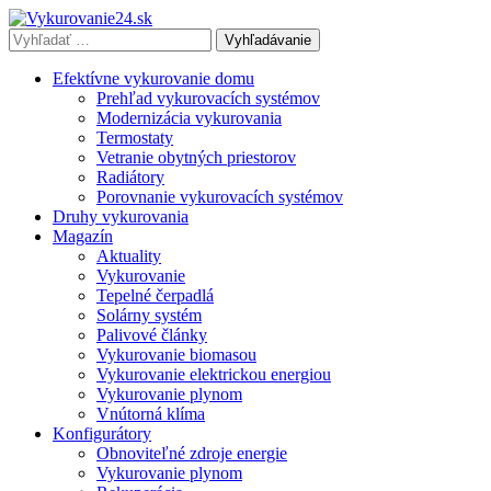
Vyhľadávať
výraz:
Efektívne vykurovanie domu
Prehľad vykurovacích systémov
Modernizácia vykurovania
Termostaty
Vetranie obytných priestorov
Radiátory
Porovnanie vykurovacích systémov
Druhy vykurovania
Magazín
Aktuality
Vykurovanie
Tepelné čerpadlá
Solárny systém
Palivové články
Vykurovanie biomasou
Vykurovanie elektrickou energiou
Vykurovanie plynom
Vnútorná klíma
Konfigurátory
Obnoviteľné zdroje energie
Vykurovanie plynom