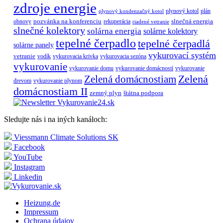
zdroje energie
plynový kotol
plán
plynový kondenzačný kotol
pozvánka na konferenciu
slnečná energia
obnovy
rekuperácia
riadené vetranie
slnečné kolektory
solárna energia
solárne kolektory
tepelné čerpadlo
tepelné čerpadlá
solárne panely
vykurovací systém
vetranie
vodík
vykurovacia krivka
vykurovacia sezóna
vykurovanie
vykurovanie domu
vykurovanie domácností
vykurovanie
Zelená
Zelená domácnostiam
drevom
vykurovanie plynom
domácnostiam II
zemný plyn
štátna podpora
Sledujte nás i na iných kanáloch:
Viessmann Climate Solutions SK
Facebook
YouTube
Instagram
Linkedin
Heizung.de
Impressum
Ochrana údajov