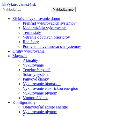
Vyhľadávať
výraz:
Efektívne vykurovanie domu
Prehľad vykurovacích systémov
Modernizácia vykurovania
Termostaty
Vetranie obytných priestorov
Radiátory
Porovnanie vykurovacích systémov
Druhy vykurovania
Magazín
Aktuality
Vykurovanie
Tepelné čerpadlá
Solárny systém
Palivové články
Vykurovanie biomasou
Vykurovanie elektrickou energiou
Vykurovanie plynom
Vnútorná klíma
Konfigurátory
Obnoviteľné zdroje energie
Vykurovanie plynom