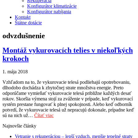
Rekuperácia
Konfigurátor klimatizácie
Konfigurátor nabíjania
Kontakt
Štátne dotácie
odvzdušnenie
Montáž vykurovacích telies v niekoľkých
krokoch
1. mája 2018
Vzhľadom na to, že vykurovacie telesá podliehajú opotrebovaniu,
dlhodobo dochádza k zbytočnej strate množstva energie. Preto
odporúčame vymieňať vykurovacie telesá približne každých desať
rokov. Skoršia výmena stojí za zváženie v prípade, keď vykurovací
systém prestane fungovať k plnej spokojnosti. Alebo keď odborník
potvrdí, že vykurovacie telesá už nepracujú dokonale, prípadne keď
sú na nich už…
Čítať viac
Najnovšie články
Vetranie s rekuperáciou – lepší vzduch, menšie tepelné straty