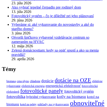
23. júla 2026
Ako vybrať tepelné čerpadlo pre rodinný dom
13. júla 2026
Fotovoltický systém – čo je dôležité pri jeho plánovaní
29. júna 2026
Vyberáme si: aké vykurovanie do novostavby a aké do
starého domu?
3. júna 2026
Otvorili špičkovo vybavené vzdelávacie centrum so
zameraním na HVAC
12. mája 2026
Zelená domácnostiam: kedy sa opäť spustí a ako sa menia
pravidlá?
29. apríla 2026
Témy
dotácie na OZE
dotácie
biomasa
cena plynu
chladenie
efektívne
energetická efektívnosť
elektrická energia
fotovoltická
vykurovanie
fotovoltické panely
fotovoltický systém
elektráreň
fotovoltika
kotly na biomasu
hybridné vykurovanie
kotol na
obnoviteľné
biomasu
náklady na vykurovanie
kotol na pelety