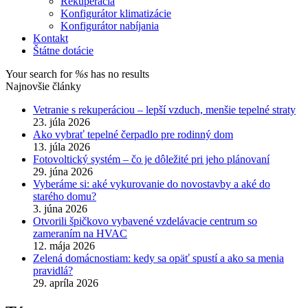
Rekuperácia
Konfigurátor klimatizácie
Konfigurátor nabíjania
Kontakt
Štátne dotácie
Your search for
%s
has no results
Najnovšie články
Vetranie s rekuperáciou – lepší vzduch, menšie tepelné straty
23. júla 2026
Ako vybrať tepelné čerpadlo pre rodinný dom
13. júla 2026
Fotovoltický systém – čo je dôležité pri jeho plánovaní
29. júna 2026
Vyberáme si: aké vykurovanie do novostavby a aké do
starého domu?
3. júna 2026
Otvorili špičkovo vybavené vzdelávacie centrum so
zameraním na HVAC
12. mája 2026
Zelená domácnostiam: kedy sa opäť spustí a ako sa menia
pravidlá?
29. apríla 2026