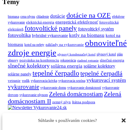
Témy
dotácie na OZE
dotácie
biomasa
cena plynu
chladenie
efektívne
energetická efektívnosť
elektrická energia
fotovoltická
vykurovanie
fotovoltické panely
fotovoltický systém
elektráreň
fotovoltika
kotly na biomasu
hybridné vykurovanie
kotol na
obnoviteľné
biomasu
náklady na vykurovanie
kotol na pelety
zdroje energie
plynový kotol
plán
plynový kondenzačný kotol
pozvánka na konferenciu
slnečná energia
obnovy
rekuperácia
riadené vetranie
slnečné kolektory
solárna energia
solárne kolektory
tepelné čerpadlo
tepelné čerpadlá
solárne panely
vykurovací systém
vetranie
vodík
vykurovacia krivka
vykurovacia sezóna
vykurovanie
vykurovanie domu
vykurovanie domácností
vykurovanie
Zelená
Zelená domácnostiam
drevom
vykurovanie plynom
domácnostiam II
zemný plyn
štátna podpora
Sledujte nás i na iných kanáloch:
Súhlasíte s používaním cookies?
Viessmann Climate Solutions SK