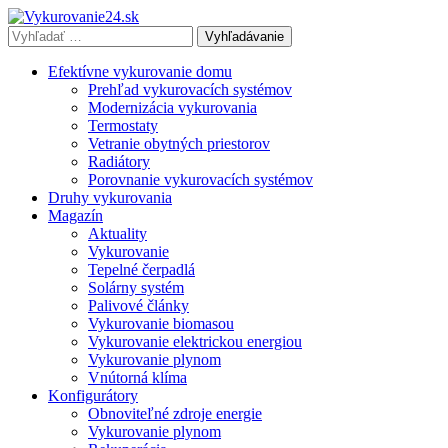
Vyhľadávať
výraz:
Efektívne vykurovanie domu
Prehľad vykurovacích systémov
Modernizácia vykurovania
Termostaty
Vetranie obytných priestorov
Radiátory
Porovnanie vykurovacích systémov
Druhy vykurovania
Magazín
Aktuality
Vykurovanie
Tepelné čerpadlá
Solárny systém
Palivové články
Vykurovanie biomasou
Vykurovanie elektrickou energiou
Vykurovanie plynom
Vnútorná klíma
Konfigurátory
Obnoviteľné zdroje energie
Vykurovanie plynom