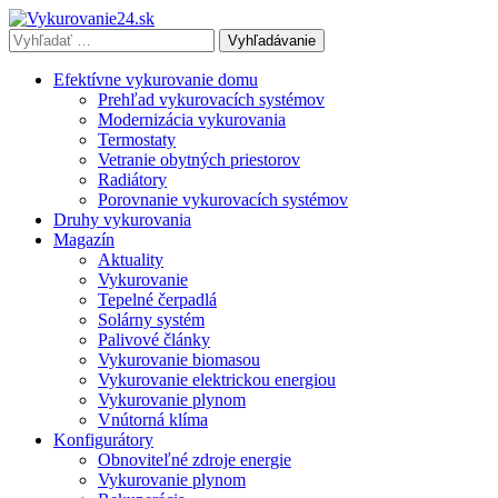
Vyhľadávať
výraz:
Efektívne vykurovanie domu
Prehľad vykurovacích systémov
Modernizácia vykurovania
Termostaty
Vetranie obytných priestorov
Radiátory
Porovnanie vykurovacích systémov
Druhy vykurovania
Magazín
Aktuality
Vykurovanie
Tepelné čerpadlá
Solárny systém
Palivové články
Vykurovanie biomasou
Vykurovanie elektrickou energiou
Vykurovanie plynom
Vnútorná klíma
Konfigurátory
Obnoviteľné zdroje energie
Vykurovanie plynom