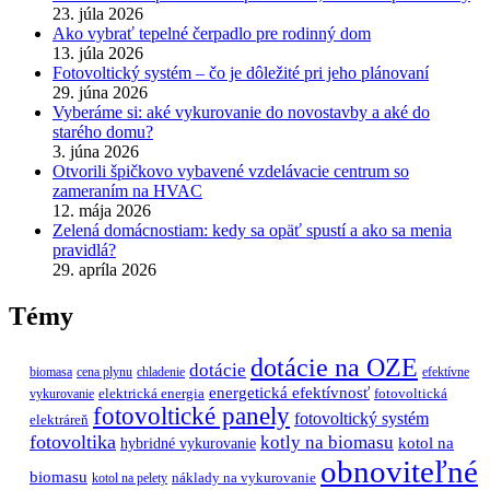
23. júla 2026
Ako vybrať tepelné čerpadlo pre rodinný dom
13. júla 2026
Fotovoltický systém – čo je dôležité pri jeho plánovaní
29. júna 2026
Vyberáme si: aké vykurovanie do novostavby a aké do
starého domu?
3. júna 2026
Otvorili špičkovo vybavené vzdelávacie centrum so
zameraním na HVAC
12. mája 2026
Zelená domácnostiam: kedy sa opäť spustí a ako sa menia
pravidlá?
29. apríla 2026
Témy
dotácie na OZE
dotácie
biomasa
cena plynu
chladenie
efektívne
energetická efektívnosť
elektrická energia
fotovoltická
vykurovanie
fotovoltické panely
fotovoltický systém
elektráreň
fotovoltika
kotly na biomasu
hybridné vykurovanie
kotol na
obnoviteľné
biomasu
náklady na vykurovanie
kotol na pelety