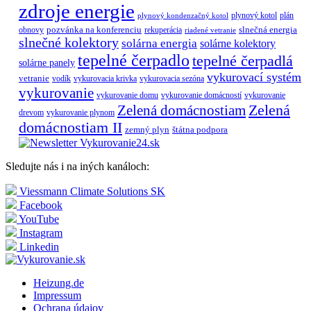
zdroje energie
plynový kotol
plán
plynový kondenzačný kotol
pozvánka na konferenciu
slnečná energia
obnovy
rekuperácia
riadené vetranie
slnečné kolektory
solárna energia
solárne kolektory
tepelné čerpadlo
tepelné čerpadlá
solárne panely
vykurovací systém
vetranie
vodík
vykurovacia krivka
vykurovacia sezóna
vykurovanie
vykurovanie domu
vykurovanie domácností
vykurovanie
Zelená
Zelená domácnostiam
drevom
vykurovanie plynom
domácnostiam II
zemný plyn
štátna podpora
Sledujte nás i na iných kanáloch:
Viessmann Climate Solutions SK
Facebook
YouTube
Instagram
Linkedin
Heizung.de
Impressum
Ochrana údajov