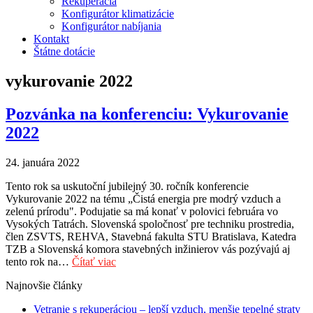
Rekuperácia
Konfigurátor klimatizácie
Konfigurátor nabíjania
Kontakt
Štátne dotácie
vykurovanie 2022
Pozvánka na konferenciu: Vykurovanie
2022
24. januára 2022
Tento rok sa uskutoční jubilejný 30. ročník konferencie
Vykurovanie 2022 na tému „Čistá energia pre modrý vzduch a
zelenú prírodu". Podujatie sa má konať v polovici februára vo
Vysokých Tatrách. Slovenská spoločnosť pre techniku prostredia,
člen ZSVTS, REHVA, Stavebná fakulta STU Bratislava, Katedra
TZB a Slovenská komora stavebných inžinierov vás pozývajú aj
tento rok na…
Čítať viac
Najnovšie články
Vetranie s rekuperáciou – lepší vzduch, menšie tepelné straty